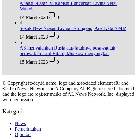
Aliansi Nissan-Mitsubishi Luncurkan Livina Versi
Mungil
14 Maret 2023
0
4
Sosok New Nissan Livina Terungkap, Apa Kata NMI?
14 Maret 2023
0
5
AS menyalahkan Rusia atas jatuhnya pesawat tak
berawak di Laut Hitam, Moskow menyangkal
15 Maret 2023
0
© Copyright itoday.id name, logo and associated element (R) and
©2026 News Network Inc A Company All Right reserved. itoday.id
and the logo are register marks of AL News Network, Inc. displayed
with permission.
Kategori
News
Pemerintahan
Opinion