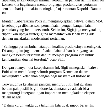
dipenuhi, terkait dengan masalah kebutuhan pangan dan ini menjadi
konsen kita bagaimana mendorong agar produktivitas pertanian
semakin hari jadi makin meningkat,” ujar mantan Kapolda Banten
itu.
Mantan Kabareskrim Polri ini mengungkapkan bahwa, dalam MoU
tersebut juga dibahas soal pemanfaatan pengembangan lahan
pertanian yang belum tersentuh. Selain itu, Sigit juga menyatakan,
diperlukan upaya strategi guna memanfaatkan lahan yang ada
dengan melakukan modernisasi pertanian.
“Sehingga pertumbuhan ataupun kualitas produksinya meningkat.
Disamping itu juga memanfaatkan lahan-lahan baru yang saat ini
mungkin belum tersentuh dan ini menjadi program kita untuk
kembangkan dua hal tersebut,” ucap Sigit.
Dengan adanya nota kesepahaman ini, Sigit menegaskan bahwa,
Polri akan mendukung seluruh program Kementan dalam
mewujudkan ketahanan pangan bagi masyarakat Indonesia.
Terwujudnya ketahanan pangan, menurut Sigit, hal itu akan
berdampak positif bagi Indonesia, diantaranya adalah bisa
mengurangi ketergantungan import dan meningkatkan eksport
dalam negeri.
“Dalam kurun waktu dua tahun ini kita tidak impor beras. Ini