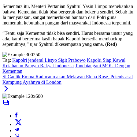
Sementara itu, Menteri Pertanian Syahrul Yasin Limpo menekankan
bahwa, Kementan tidak bisa bergerak dan bekerja sendiri. Sebab itu,
Ia menyatakan, sangat memerlukan bantuan dari Polri guna
memenuhi kebutuhan pangan dari masyarakat Indonesia terpenuhi.
“Tentu saja Kementan tidak bisa sendiri. Harus bersama unsur yang
ada, kami berterima kasih bapak Kapolri bersedia membackup
sepenuhnya,” ujar Syahrul dikesempatan yang sama.
(Red)
Tag:
Kapolri jenderal Listyo Sigit Prabowo
Kapolri Siap Kawal
Ketahanan Pangan Rakyat Indonesia
Tandatangani MOU Dengan
Kementan
Si Cantik Emma Raducanu akan Melawan Elena Ruse, Petenis asal
Kampung Ayahnya di London