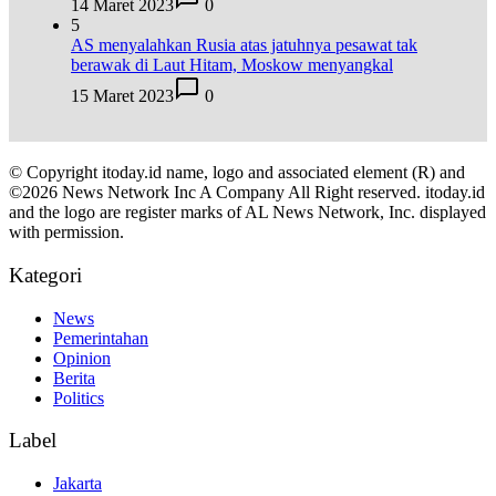
14 Maret 2023
0
5
AS menyalahkan Rusia atas jatuhnya pesawat tak
berawak di Laut Hitam, Moskow menyangkal
15 Maret 2023
0
© Copyright itoday.id name, logo and associated element (R) and
©2026 News Network Inc A Company All Right reserved. itoday.id
and the logo are register marks of AL News Network, Inc. displayed
with permission.
Kategori
News
Pemerintahan
Opinion
Berita
Politics
Label
Jakarta