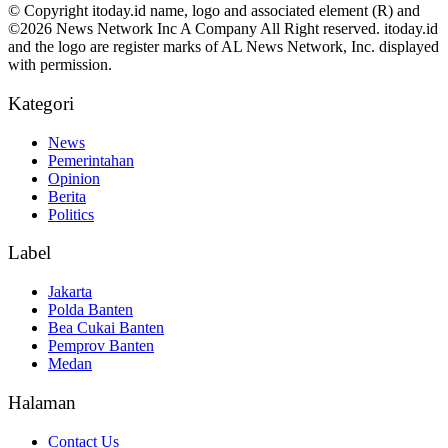
© Copyright itoday.id name, logo and associated element (R) and
©2026 News Network Inc A Company All Right reserved. itoday.id
and the logo are register marks of AL News Network, Inc. displayed
with permission.
Kategori
News
Pemerintahan
Opinion
Berita
Politics
Label
Jakarta
Polda Banten
Bea Cukai Banten
Pemprov Banten
Medan
Halaman
Contact Us