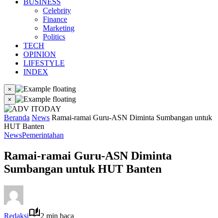
BUSINESS
Celebrity
Finance
Marketing
Politics
TECH
OPINION
LIFESTYLE
INDEX
×
×
Beranda
News
Ramai-ramai Guru-ASN Diminta Sumbangan untuk
HUT Banten
News
Pemerintahan
Ramai-ramai Guru-ASN Diminta
Sumbangan untuk HUT Banten
Redaksi
2 min baca