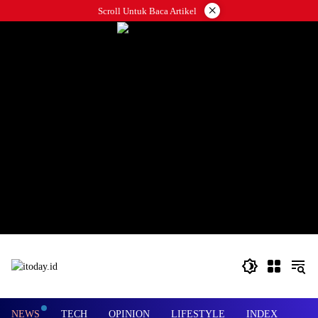
Langsung
×
Scroll Untuk Baca Artikel
ke
konten
NEWS
TECH
OPINION
LIFESTYLE
INDEX