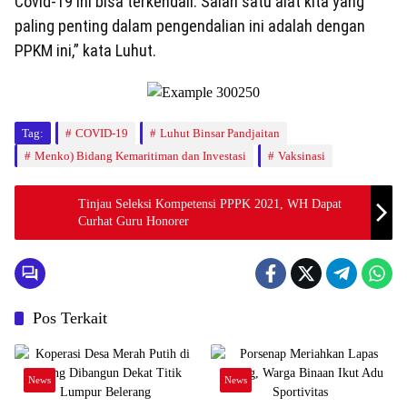
Covid-19 ini bisa terkendali. Salah satu alat kita yang
paling penting dalam pengendalian ini adalah dengan
PPKM ini,” kata Luhut.
Tag:
COVID-19
Luhut Binsar Pandjaitan
Menko) Bidang Kemaritiman dan Investasi
Vaksinasi
Tinjau Seleksi Kompetensi PPPK 2021, WH Dapat
Curhat Guru Honorer
Pos Terkait
News
News