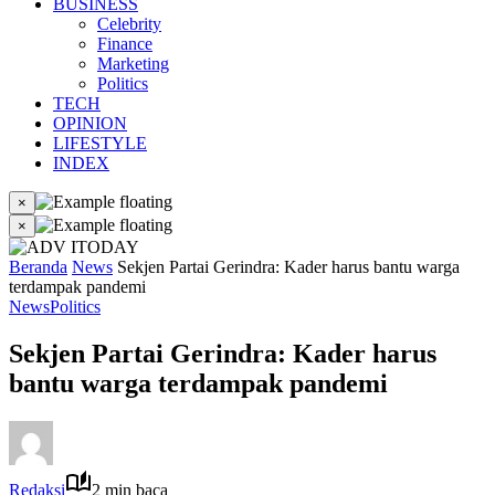
BUSINESS
Celebrity
Finance
Marketing
Politics
TECH
OPINION
LIFESTYLE
INDEX
×
×
Beranda
News
Sekjen Partai Gerindra: Kader harus bantu warga
terdampak pandemi
News
Politics
Sekjen Partai Gerindra: Kader harus
bantu warga terdampak pandemi
Redaksi
2 min baca