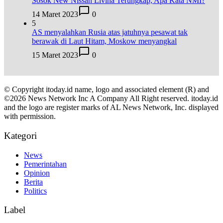
Sosok New Nissan Livina Terungkap, Apa Kata NMI?
14 Maret 2023
0
5
AS menyalahkan Rusia atas jatuhnya pesawat tak
berawak di Laut Hitam, Moskow menyangkal
15 Maret 2023
0
© Copyright itoday.id name, logo and associated element (R) and
©2026 News Network Inc A Company All Right reserved. itoday.id
and the logo are register marks of AL News Network, Inc. displayed
with permission.
Kategori
News
Pemerintahan
Opinion
Berita
Politics
Label