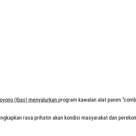
oyono (Ibas) menyalurkan
program kawalan alat panen “comb
ungkapkan rasa prihatin akan kondisi masyarakat dan perekon