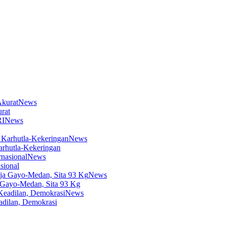
News
rat
News
News
arhutla-Kekeringan
News
sional
News
 Gayo-Medan, Sita 93 Kg
News
dilan, Demokrasi