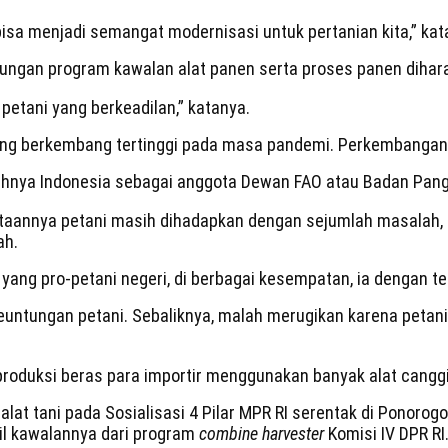
sa menjadi semangat modernisasi untuk pertanian kita,” kata
ngan program kawalan alat panen serta proses panen diharapk
 petani yang berkeadilan,” katanya.
g berkembang tertinggi pada masa pandemi. Perkembangan pe
ilihnya Indonesia sebagai anggota Dewan FAO atau Badan Pan
taannya petani masih dihadapkan dengan sejumlah masalah, s
ah.
yang pro-petani negeri, di berbagai kesempatan, ia dengan t
untungan petani. Sebaliknya, malah merugikan karena petani 
a produksi beras para importir menggunakan banyak alat cang
alat tani pada Sosialisasi 4 Pilar MPR RI serentak di Ponoro
il kawalannya dari program
combine harvester
Komisi IV DPR RI