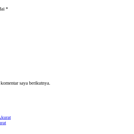
dai
*
 komentar saya berikutnya.
rat