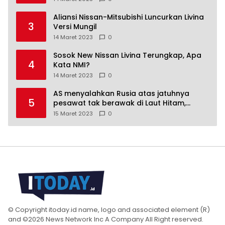
Aliansi Nissan-Mitsubishi Luncurkan Livina
3
Versi Mungil
14 Maret 2023
0
Sosok New Nissan Livina Terungkap, Apa
4
Kata NMI?
14 Maret 2023
0
AS menyalahkan Rusia atas jatuhnya
5
pesawat tak berawak di Laut Hitam,
Moskow menyangkal
15 Maret 2023
0
© Copyright itoday.id name, logo and associated element (R)
and ©2026 News Network Inc A Company All Right reserved.