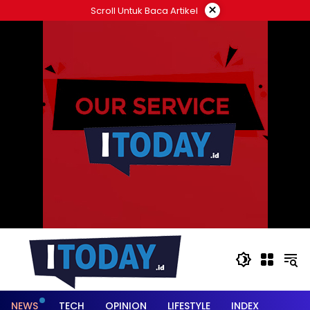
Langsung
×
Scroll Untuk Baca Artikel
ke
konten
NEWS
TECH
OPINION
LIFESTYLE
INDEX