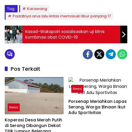
Tag:
Karawang
Padatnya arus lalu lintas memasuki libur panjang 17
Kasad-Wakapolri sosialisasikan uji klinis
kombinasi obat COVID-19
Pos Terkait
News
Porsenap Meriahkan Lapas
Serang, Warga Binaan Ikut
News
Adu Sportivitas
Koperasi Desa Merah Putih
di Serang Dibangun Dekat
Titik Lumpur Belerang