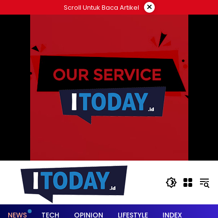
Langsung
×
Scroll Untuk Baca Artikel
ke
konten
NEWS
TECH
OPINION
LIFESTYLE
INDEX