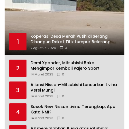
Koperasi Desa Merah Putih di Serang
1
Dibangun Dekat Titik Lumpur Belerang
7 Agustus 2026
0
Demi Xpander, Mitsubishi Bakal
2
Mengimpor Kembali Pajero Sport
14 Maret 2023
0
Aliansi Nissan-Mitsubishi Luncurkan Livina
3
Versi Mungil
14 Maret 2023
0
Sosok New Nissan Livina Terungkap, Apa
4
Kata NMI?
14 Maret 2023
0
AS menyalahkan Rusia atas jatuhnya