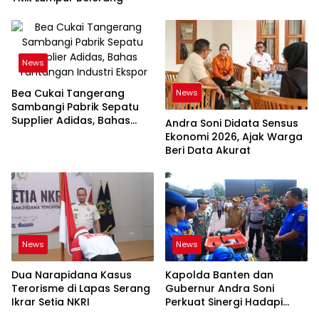
News
Bea Cukai Tangerang
News
Sambangi Pabrik Sepatu
Supplier Adidas, Bahas
Andra Soni Didata Sensus
Tantangan Industri Ekspor
Ekonomi 2026, Ajak Warga
Beri Data Akurat
News
News
Dua Narapidana Kasus
Kapolda Banten dan
Terorisme di Lapas Serang
Gubernur Andra Soni
Ikrar Setia NKRI
Perkuat Sinergi Hadapi
Karhutla-Kekeringan