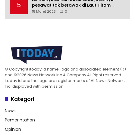
5
pesawat tak berawak di Laut Hitam,
Moskow menyangkal
15 Maret 2023
0
© Copyright itoday.id name, logo and associated element (R)
and ©2026 News Network Inc A Company All Right reserved.
itoday.id and the logo are register marks of AL News Network,
Inc. displayed with permission.
Kategori
News
Pemerintahan
Opinion