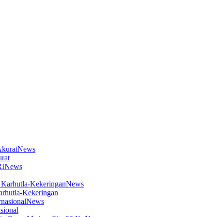
News
rat
News
News
arhutla-Kekeringan
News
sional