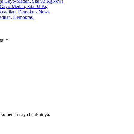
News
 Gayo-Medan, Sita 93 Kg
News
dilan, Demokrasi
dai
*
 komentar saya berikutnya.