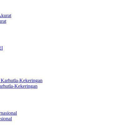
rat
arhutla-Kekeringan
sional