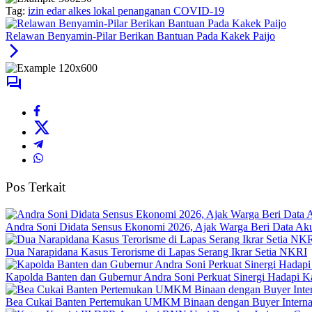
Tag:
izin edar alkes lokal penanganan COVID-19
Relawan Benyamin-Pilar Berikan Bantuan Pada Kakek Paijo
Pos Terkait
Andra Soni Didata Sensus Ekonomi 2026, Ajak Warga Beri Data Aku
Dua Narapidana Kasus Terorisme di Lapas Serang Ikrar Setia NKRI
Kapolda Banten dan Gubernur Andra Soni Perkuat Sinergi Hadapi K
Bea Cukai Banten Pertemukan UMKM Binaan dengan Buyer Interna