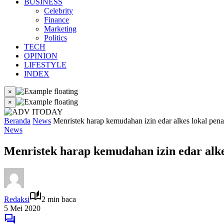
BUSINESS
Celebrity
Finance
Marketing
Politics
TECH
OPINION
LIFESTYLE
INDEX
×
×
Beranda
News
Menristek harap kemudahan izin edar alkes lokal p
News
Menristek harap kemudahan izin edar al
Redaksi
2 min baca
5 Mei 2020