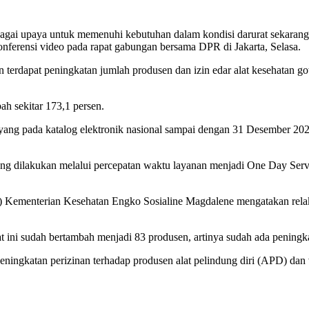
ebagai upaya untuk memenuhi kebutuhan dalam kondisi darurat sekarang
nferensi video pada rapat gabungan bersama DPR di Jakarta, Selasa.
 terdapat peningkatan jumlah produsen dan izin edar alat kesehatan go
h sekitar 173,1 persen.
tayang pada katalog elektronik nasional sampai dengan 31 Desember 20
g dilakukan melalui percepatan waktu layanan menjadi One Day Servic
s) Kementerian Kesehatan Engko Sosialine Magdalene mengatakan relak
 ini sudah bertambah menjadi 83 produsen, artinya sudah ada peningka
eningkatan perizinan terhadap produsen alat pelindung diri (APD) dan v