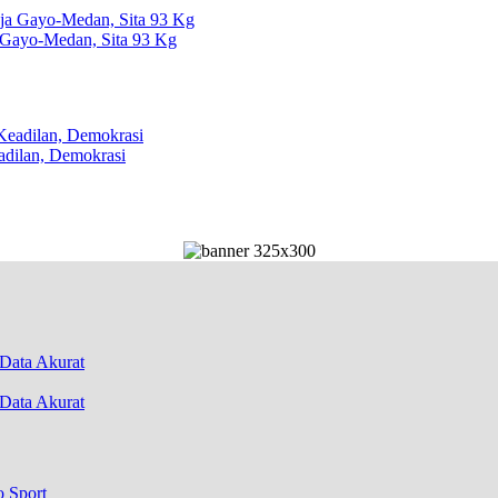
 Gayo-Medan, Sita 93 Kg
dilan, Demokrasi
Data Akurat
o Sport