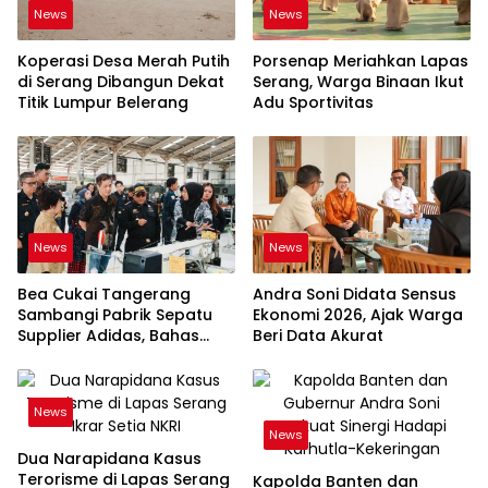
News
News
Koperasi Desa Merah Putih
Porsenap Meriahkan Lapas
di Serang Dibangun Dekat
Serang, Warga Binaan Ikut
Titik Lumpur Belerang
Adu Sportivitas
News
News
Bea Cukai Tangerang
Andra Soni Didata Sensus
Sambangi Pabrik Sepatu
Ekonomi 2026, Ajak Warga
Supplier Adidas, Bahas
Beri Data Akurat
Tantangan Industri Ekspor
News
News
Dua Narapidana Kasus
Terorisme di Lapas Serang
Kapolda Banten dan