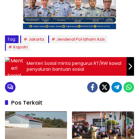
Tag:
Jakarta
Jenderal Pol Idham Azis
Kapolri
Menteri Sosial minta pengurus RT/RW kawal
penyaluran bantuan sosial
Pos Terkait