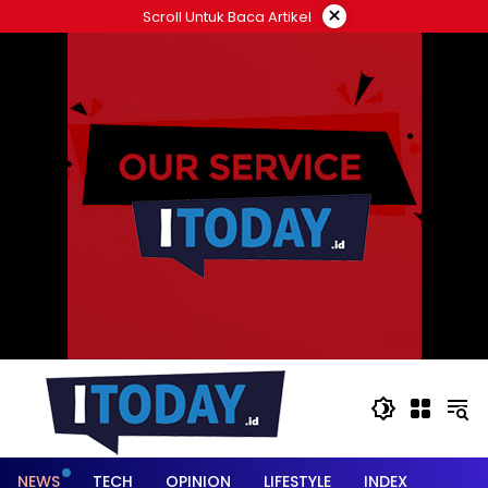
Langsung
×
Scroll Untuk Baca Artikel
ke
konten
NEWS
TECH
OPINION
LIFESTYLE
INDEX