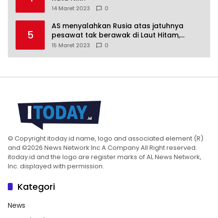
14 Maret 2023
0
AS menyalahkan Rusia atas jatuhnya
5
pesawat tak berawak di Laut Hitam,
Moskow menyangkal
15 Maret 2023
0
© Copyright itoday.id name, logo and associated element (R)
and ©2026 News Network Inc A Company All Right reserved.
itoday.id and the logo are register marks of AL News Network,
Inc. displayed with permission.
Kategori
News