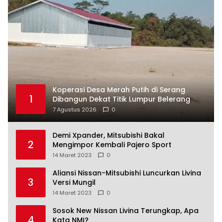
Koperasi Desa Merah Putih di Serang
1
Dibangun Dekat Titik Lumpur Belerang
7 Agustus 2026
0
Demi Xpander, Mitsubishi Bakal
2
Mengimpor Kembali Pajero Sport
14 Maret 2023
0
Aliansi Nissan-Mitsubishi Luncurkan Livina
3
Versi Mungil
14 Maret 2023
0
Sosok New Nissan Livina Terungkap, Apa
4
Kata NMI?