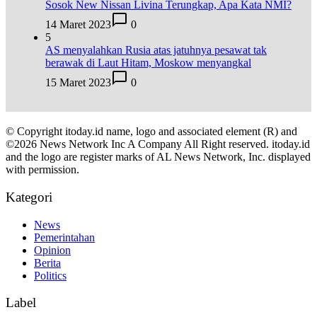
Sosok New Nissan Livina Terungkap, Apa Kata NMI?
14 Maret 2023
0
5
AS menyalahkan Rusia atas jatuhnya pesawat tak
berawak di Laut Hitam, Moskow menyangkal
15 Maret 2023
0
© Copyright itoday.id name, logo and associated element (R) and
©2026 News Network Inc A Company All Right reserved. itoday.id
and the logo are register marks of AL News Network, Inc. displayed
with permission.
Kategori
News
Pemerintahan
Opinion
Berita
Politics
Label