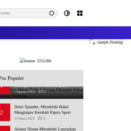
×
Pos Populer
Koperasi Desa Merah Putih di Serang
1
Dibangun Dekat Titik Lumpur
Belerang
7 Agustus 2026
0
Demi Xpander, Mitsubishi Bakal
2
Mengimpor Kembali Pajero Sport
14 Maret 2023
0
Aliansi Nissan-Mitsubishi Luncurkan