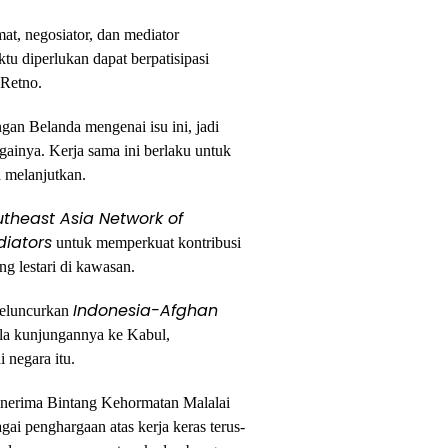
at, negosiator, dan mediator
u diperlukan dapat berpatisipasi
 Retno.
ngan Belanda mengenai isu ini, jadi
gainya. Kerja sama ini berlaku untuk
a melanjutkan.
theast Asia Network of
iators
untuk memperkuat kontribusi
 lestari di kawasan.
Indonesia-Afghan
 meluncurkan
ela kunjungannya ke Kabul,
 negara itu.
enerima Bintang Kehormatan Malalai
gai penghargaan atas kerja keras terus-