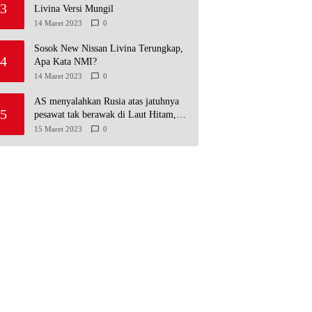
3
Livina Versi Mungil
14 Maret 2023
0
Sosok New Nissan Livina Terungkap,
4
Apa Kata NMI?
14 Maret 2023
0
AS menyalahkan Rusia atas jatuhnya
5
pesawat tak berawak di Laut Hitam,
Moskow menyangkal
15 Maret 2023
0