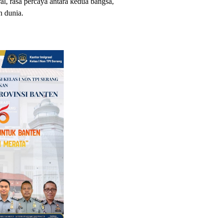
l, rasa percaya antara kedua bangsa,
 dunia.