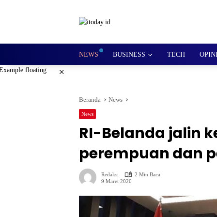
Langsung
ke
konten
NEWS
BUSINESS
TECH
OPIN
×
Beranda
News
News
RI-Belanda jalin 
perempuan dan 
Redaksi
2 Min Baca
9 Maret 2020