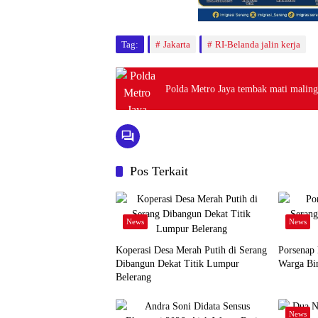
Tag:
Jakarta
RI-Belanda jalin kerja
Polda Metro Jaya tembak mati maling 
Pos Terkait
News
News
Koperasi Desa Merah Putih di Serang
Porsenap
Dibangun Dekat Titik Lumpur
Warga Bin
Belerang
News