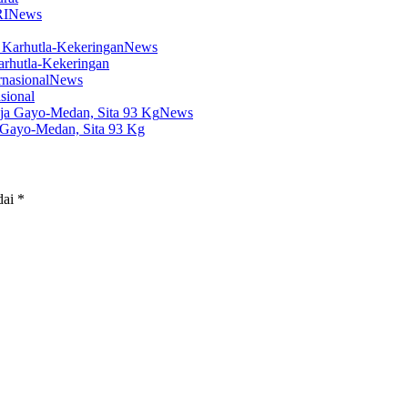
News
News
arhutla-Kekeringan
News
sional
News
 Gayo-Medan, Sita 93 Kg
dai
*