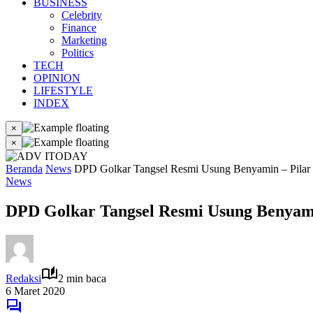
BUSINESS
Celebrity
Finance
Marketing
Politics
TECH
OPINION
LIFESTYLE
INDEX
×
×
Beranda
News
DPD Golkar Tangsel Resmi Usung Benyamin – Pilar
News
DPD Golkar Tangsel Resmi Usung Benyami
Redaksi
2 min baca
6 Maret 2020