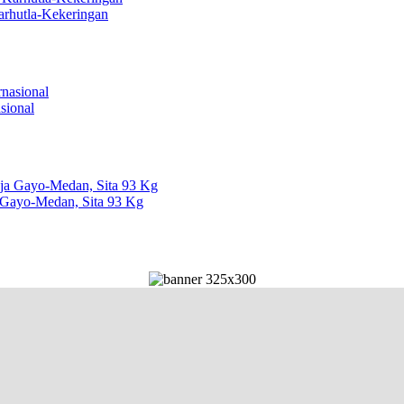
arhutla-Kekeringan
sional
 Gayo-Medan, Sita 93 Kg