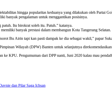
elektabilitas hingga popularitas keduanya yang dilakukan oleh Partai 
iliki banyak pengalaman untuk menggantikan posisinya.
patuh. Itu birokrat soleh itu. Patuh.” katanya.
memiliki banyak prestasi dalam membangun Kota Tangerang Selatan.
orot Bu Airin tapi kan pasti dampak ke dia sebagai wakil,” papar Suk
Pimpinan Wilayah (DPW) Banten untuk selanjutnya direkomendasikan
rkan ke KPU. Pengumuman dari DPP nanti, Juni 2020 kalau mau pendaf
vnie dan Pilar Saga Ichsan