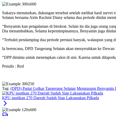
Sukarya menuturkan, dukungan tersebut setelah melihat hasil survei 
Selatan bersama Airin Rachmi Diany selama dua periode dinilai mem
“Benyamin kan pengalaman di birokrat. Selain itu dia juga orang yang 
Dia menambahkan, Selama kepemimpinannya, Benyamin juga dinilai 
“Terbukti pendamping dua periode prestasi banyak, walaupun yang dis
Ia berencana, DPD Tangerang Selatan akan menyerahkan ke Dewan 
“DPP diminta untuk menetapkan calon di sini. Karena untuk dilapo
Penulis : Red
Tag:
(DPD) Partai Golkar Tangerang Selatan
Mengusung Benyamin Da
KPU pastikan 270 Daerah Sudah Siap Laksanakan Pilkada