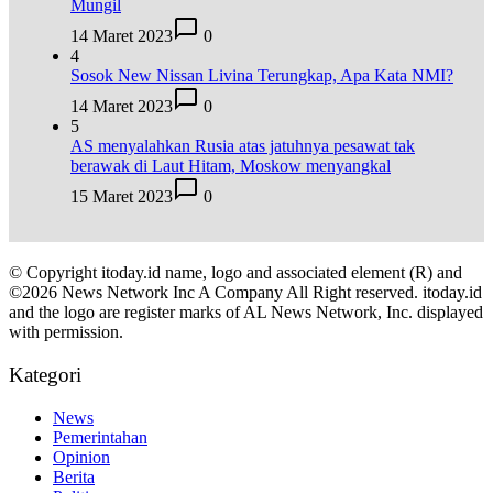
Mungil
14 Maret 2023
0
4
Sosok New Nissan Livina Terungkap, Apa Kata NMI?
14 Maret 2023
0
5
AS menyalahkan Rusia atas jatuhnya pesawat tak
berawak di Laut Hitam, Moskow menyangkal
15 Maret 2023
0
© Copyright itoday.id name, logo and associated element (R) and
©2026 News Network Inc A Company All Right reserved. itoday.id
and the logo are register marks of AL News Network, Inc. displayed
with permission.
Kategori
News
Pemerintahan
Opinion
Berita