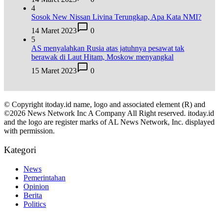
4
Sosok New Nissan Livina Terungkap, Apa Kata NMI?
14 Maret 2023
0
5
AS menyalahkan Rusia atas jatuhnya pesawat tak
berawak di Laut Hitam, Moskow menyangkal
15 Maret 2023
0
© Copyright itoday.id name, logo and associated element (R) and
©2026 News Network Inc A Company All Right reserved. itoday.id
and the logo are register marks of AL News Network, Inc. displayed
with permission.
Kategori
News
Pemerintahan
Opinion
Berita
Politics