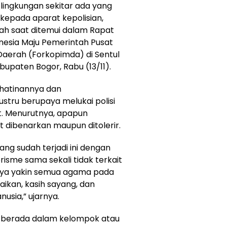
i lingkungan sekitar ada yang
 kepada aparat kepolisian,
fah saat ditemui dalam Rapat
onesia Maju Pemerintah Pusat
aerah (Forkopimda) di Sentul
bupaten Bogor, Rabu (13/11).
ihatinannya dan
stru berupaya melukai polisi
t. Menurutnya, apapun
t dibenarkan maupun ditolerir.
ang sudah terjadi ini dengan
isme sama sekali tidak terkait
aya yakin semua agama pada
ikan, kasih sayang, dan
sia,” ujarnya.
n berada dalam kelompok atau