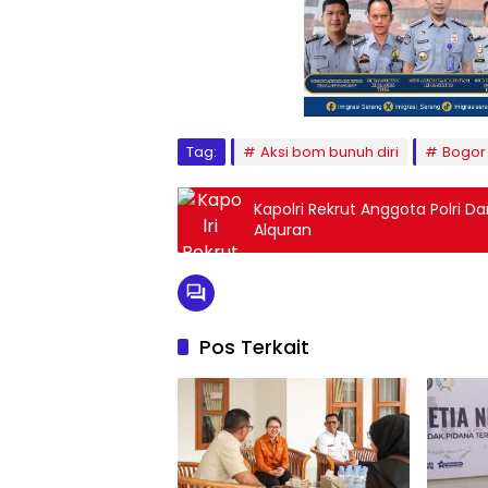
Tag:
Aksi bom bunuh diri
Bogor
Kapolri Rekrut Anggota Polri Da
Alquran
Pos Terkait