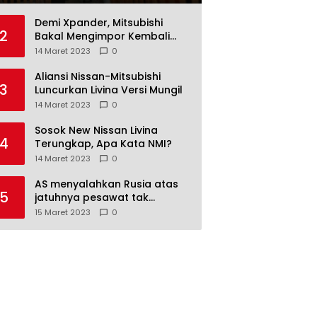
Demi Xpander, Mitsubishi
2
Bakal Mengimpor Kembali
Pajero Sport
14 Maret 2023
0
Aliansi Nissan-Mitsubishi
3
Luncurkan Livina Versi Mungil
14 Maret 2023
0
Sosok New Nissan Livina
4
Terungkap, Apa Kata NMI?
14 Maret 2023
0
AS menyalahkan Rusia atas
5
jatuhnya pesawat tak
berawak di Laut Hitam,
15 Maret 2023
0
Moskow menyangkal