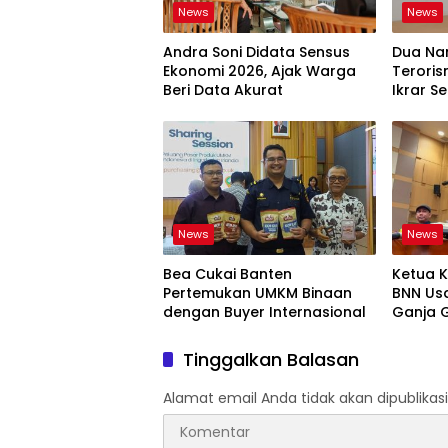
News
News
Andra Soni Didata Sensus
Dua Na
Ekonomi 2026, Ajak Warga
Teroris
Beri Data Akurat
Ikrar Se
News
News
Bea Cukai Banten
Ketua K
Pertemukan UMKM Binaan
BNN Us
dengan Buyer Internasional
Ganja 
Kg
Tinggalkan Balasan
Alamat email Anda tidak akan dipublikasi