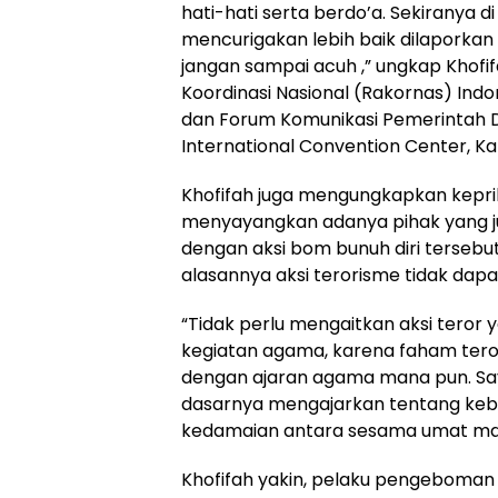
hati-hati serta berdo’a. Sekiranya d
mencurigakan lebih baik dilaporkan
jangan sampai acuh ,” ungkap Khofi
Koordinasi Nasional (Rakornas) Ind
dan Forum Komunikasi Pemerintah D
International Convention Center, Ka
Khofifah juga mengungkapkan kepr
menyayangkan adanya pihak yang ju
dengan aksi bom bunuh diri tersebu
alasannya aksi terorisme tidak dapa
“Tidak perlu mengaitkan aksi teror y
kegiatan agama, karena faham teror
dengan ajaran agama mana pun. S
dasarnya mengajarkan tentang keba
kedamaian antara sesama umat manu
Khofifah yakin, pelaku pengeboma