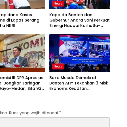
News
rapidana Kasus
Kapolda Banten dan
me di Lapas Serang
Gubernur Andra Soni Perkuat
tia NKRI
Sinergi Hadapi Karhutla-
Kekeringan
News
omisi III DPR Apresiasi
Buka Musda Demokrat
ai Bongkar Jaringan
Banten AHY Tekankan 3 Misi:
Gayo-Medan, Sita 93
Ekonomi, Keadilan,
Demokrasi
kan.
Ruas yang wajib ditandai
*