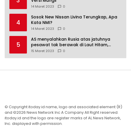
3
Versi Mungil
14 Maret 2023
0
Sosok New Nissan Livina Terungkap, Apa
4
Kata NMI?
14 Maret 2023
0
AS menyalahkan Rusia atas jatuhnya
5
pesawat tak berawak di Laut Hitam,
Moskow menyangkal
15 Maret 2023
0
© Copyright itoday.id name, logo and associated element (R)
and ©2026 News Network Inc A Company All Right reserved.
itoday.id and the logo are register marks of AL News Network,
Inc. displayed with permission.