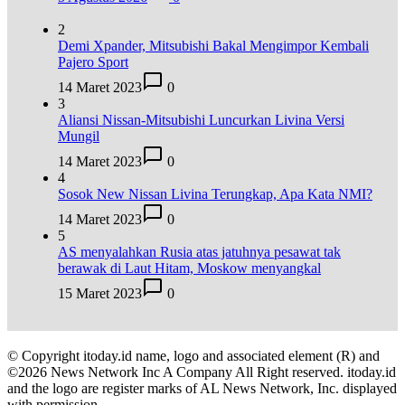
2
Demi Xpander, Mitsubishi Bakal Mengimpor Kembali
Pajero Sport
14 Maret 2023
0
3
Aliansi Nissan-Mitsubishi Luncurkan Livina Versi
Mungil
14 Maret 2023
0
4
Sosok New Nissan Livina Terungkap, Apa Kata NMI?
14 Maret 2023
0
5
AS menyalahkan Rusia atas jatuhnya pesawat tak
berawak di Laut Hitam, Moskow menyangkal
15 Maret 2023
0
© Copyright itoday.id name, logo and associated element (R) and
©2026 News Network Inc A Company All Right reserved. itoday.id
and the logo are register marks of AL News Network, Inc. displayed
with permission.