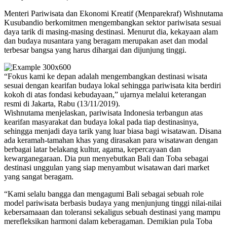
Menteri Pariwisata dan Ekonomi Kreatif (Menparekraf) Wishnutama
Kusubandio berkomitmen mengembangkan sektor pariwisata sesuai
daya tarik di masing-masing destinasi. Menurut dia, kekayaan alam
dan budaya nusantara yang beragam merupakan aset dan modal
terbesar bangsa yang harus dihargai dan dijunjung tinggi.
“Fokus kami ke depan adalah mengembangkan destinasi wisata
sesuai dengan kearifan budaya lokal sehingga pariwisata kita berdiri
kokoh di atas fondasi kebudayaan,” ujarnya melalui keterangan
resmi di Jakarta, Rabu (13/11/2019).
Wishnutama menjelaskan, pariwisata Indonesia terbangun atas
kearifan masyarakat dan budaya lokal pada tiap destinasinya,
sehingga menjadi daya tarik yang luar biasa bagi wisatawan. Disana
ada keramah-tamahan khas yang dirasakan para wisatawan dengan
berbagai latar belakang kultur, agama, kepercayaan dan
kewarganegaraan. Dia pun menyebutkan Bali dan Toba sebagai
destinasi unggulan yang siap menyambut wisatawan dari market
yang sangat beragam.
“Kami selalu bangga dan mengagumi Bali sebagai sebuah role
model pariwisata berbasis budaya yang menjunjung tinggi nilai-nilai
kebersamaaan dan toleransi sekaligus sebuah destinasi yang mampu
merefleksikan harmoni dalam keberagaman. Demikian pula Toba