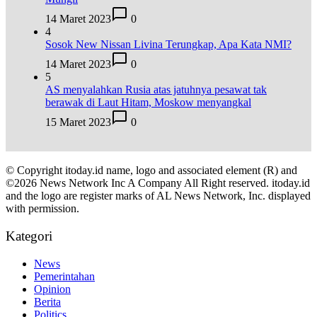
14 Maret 2023
0
4
Sosok New Nissan Livina Terungkap, Apa Kata NMI?
14 Maret 2023
0
5
AS menyalahkan Rusia atas jatuhnya pesawat tak
berawak di Laut Hitam, Moskow menyangkal
15 Maret 2023
0
© Copyright itoday.id name, logo and associated element (R) and
©2026 News Network Inc A Company All Right reserved. itoday.id
and the logo are register marks of AL News Network, Inc. displayed
with permission.
Kategori
News
Pemerintahan
Opinion
Berita
Politics