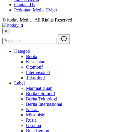
Contact Us
Pedoman Media Cyber
© itoday Media | All Rights Reserved
×
Kategori
Berita
Kesehatan
Otomotif
Internasional
Teknologi
Label
Manfaat Buah
Berita Otomotif
Berita Teknologi
Berita Internasional
Nissan
Mitsubishi
Rusia
Ukraina
Buat Lemon