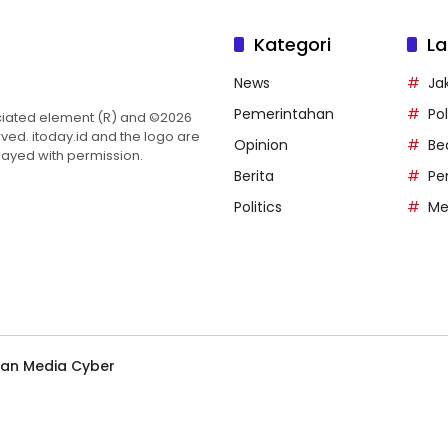
Kategori
La
News
Ja
Pemerintahan
Po
ciated element (R) and ©2026
ved. itoday.id and the logo are
Opinion
Be
played with permission.
Berita
Pe
Politics
Me
an Media Cyber