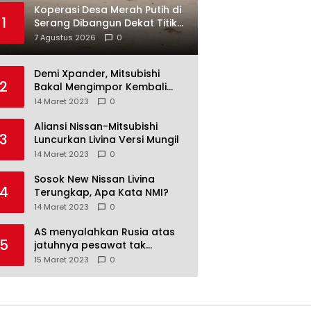
Koperasi Desa Merah Putih di
1
Serang Dibangun Dekat Titik
Lumpur Belerang
7 Agustus 2026
0
Demi Xpander, Mitsubishi
2
Bakal Mengimpor Kembali
Pajero Sport
14 Maret 2023
0
Aliansi Nissan-Mitsubishi
3
Luncurkan Livina Versi Mungil
14 Maret 2023
0
Sosok New Nissan Livina
4
Terungkap, Apa Kata NMI?
14 Maret 2023
0
AS menyalahkan Rusia atas
5
jatuhnya pesawat tak
berawak di Laut Hitam,
15 Maret 2023
0
Moskow menyangkal