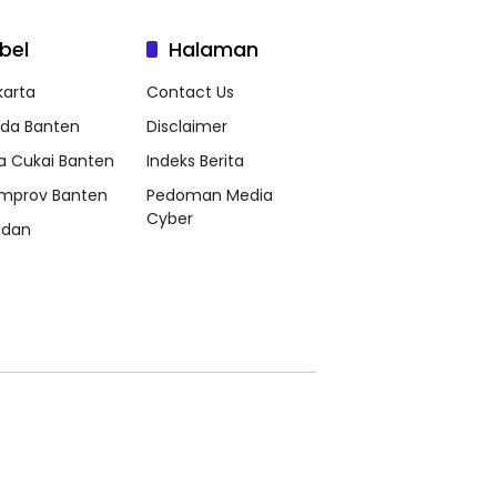
bel
Halaman
karta
Contact Us
lda Banten
Disclaimer
a Cukai Banten
Indeks Berita
mprov Banten
Pedoman Media
Cyber
dan