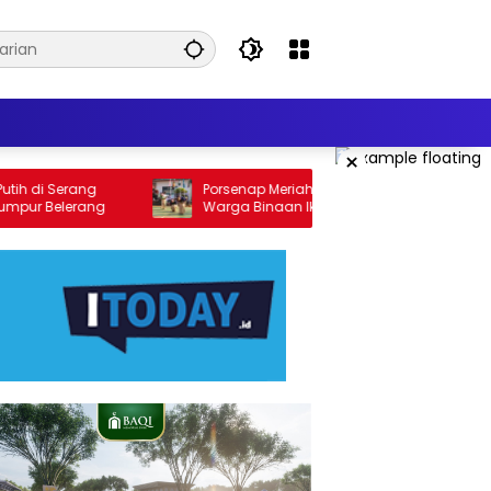
×
di Serang
Porsenap Meriahkan Lapas Serang,
r Belerang
Warga Binaan Ikut Adu Sportivitas