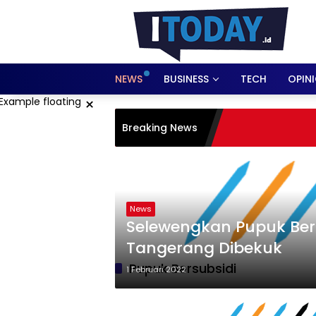
Langsung
ke
konten
NEWS
BUSINESS
TECH
OPIN
×
Breaking News
News
Selewengkan Pupuk Bersu
Tangerang Dibekuk
Pupuk Bersubsidi
1 Februari 2022