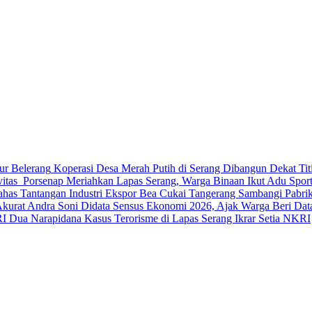
Koperasi Desa Merah Putih di Serang Dibangun Dekat Ti
Porsenap Meriahkan Lapas Serang, Warga Binaan Ikut Adu Sport
Bea Cukai Tangerang Sambangi Pabrik 
Andra Soni Didata Sensus Ekonomi 2026, Ajak Warga Beri Dat
Dua Narapidana Kasus Terorisme di Lapas Serang Ikrar Setia NKRI