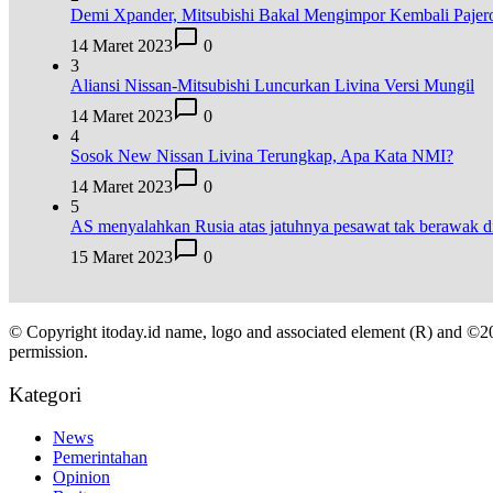
Demi Xpander, Mitsubishi Bakal Mengimpor Kembali Pajer
14 Maret 2023
0
3
Aliansi Nissan-Mitsubishi Luncurkan Livina Versi Mungil
14 Maret 2023
0
4
Sosok New Nissan Livina Terungkap, Apa Kata NMI?
14 Maret 2023
0
5
AS menyalahkan Rusia atas jatuhnya pesawat tak berawak
15 Maret 2023
0
© Copyright itoday.id name, logo and associated element (R) and ©2
permission.
Kategori
News
Pemerintahan
Opinion