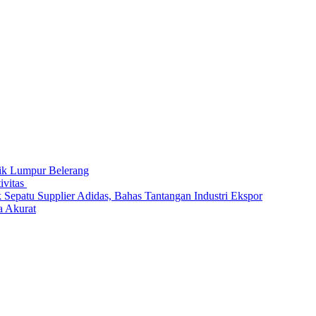
tik Lumpur Belerang
ivitas
Sepatu Supplier Adidas, Bahas Tantangan Industri Ekspor
a Akurat