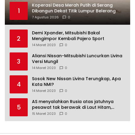
Koperasi Desa Merah Putih di Serang
1
Dibangun Dekat Titik Lumpur Belerang
7 Agustus 2026
0
Demi Xpander, Mitsubishi Bakal
2
Mengimpor Kembali Pajero Sport
14 Maret 2023
0
Aliansi Nissan-Mitsubishi Luncurkan Livina
3
Versi Mungil
14 Maret 2023
0
Sosok New Nissan Livina Terungkap, Apa
4
Kata NMI?
14 Maret 2023
0
AS menyalahkan Rusia atas jatuhnya
5
pesawat tak berawak di Laut Hitam,
Moskow menyangkal
15 Maret 2023
0