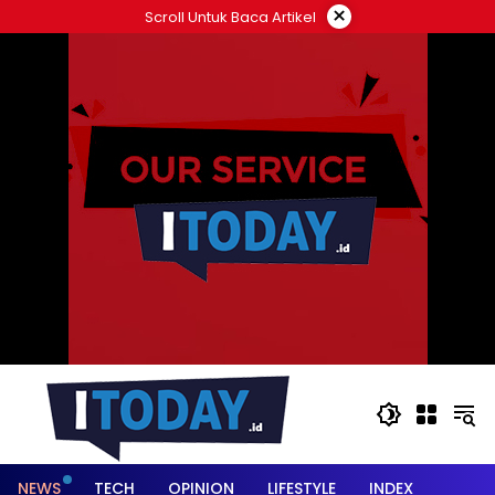
Langsung
×
Scroll Untuk Baca Artikel
ke
konten
NEWS
TECH
OPINION
LIFESTYLE
INDEX