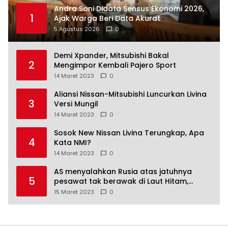
Andra Soni Didata Sensus Ekonomi 2026,
1
Ajak Warga Beri Data Akurat
5 Agustus 2026
0
Demi Xpander, Mitsubishi Bakal
2
Mengimpor Kembali Pajero Sport
14 Maret 2023
0
Aliansi Nissan-Mitsubishi Luncurkan Livina
3
Versi Mungil
14 Maret 2023
0
Sosok New Nissan Livina Terungkap, Apa
4
Kata NMI?
14 Maret 2023
0
AS menyalahkan Rusia atas jatuhnya
5
pesawat tak berawak di Laut Hitam,
Moskow menyangkal
15 Maret 2023
0