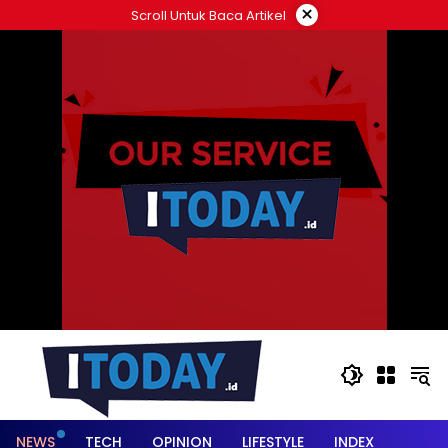
Langsung
×
Scroll Untuk Baca Artikel
ke
konten
NEWS
TECH
OPINION
LIFESTYLE
INDEX