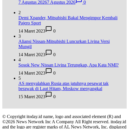
7 Agustus 2026
7 Agustus 2026
0
2
Demi Xpander, Mitsubishi Bakal Mengimpor Kembali
Pajero Sport
14 Maret 2023
0
3
Aliansi Nissan-Mitsubishi Luncurkan Livina Versi
Mungil
14 Maret 2023
0
4
Sosok New Nissan Livina Terungkap, Apa Kata NMI?
14 Maret 2023
0
5
AS menyalahkan Rusia atas jatuhnya pesawat tak
berawak di Laut Hitam, Moskow menyangkal
15 Maret 2023
0
© Copyright itoday.id name, logo and associated element (R) and
©2026 News Network Inc A Company All Right reserved. itoday.id
and the logo are register marks of AL News Network, Inc. displayed