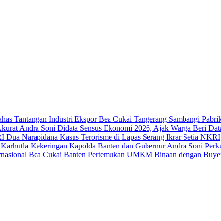
Bea Cukai Tangerang Sambangi Pabrik 
Andra Soni Didata Sensus Ekonomi 2026, Ajak Warga Beri Dat
Dua Narapidana Kasus Terorisme di Lapas Serang Ikrar Setia NKRI
Kapolda Banten dan Gubernur Andra Soni Perku
Bea Cukai Banten Pertemukan UMKM Binaan dengan Buyer 