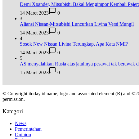
Demi Xpander, Mitsubishi Bakal Mengimpor Kembali Pajer
14 Maret 2023
0
3
Aliansi Nissan-Mitsubishi Luncurkan Livina Versi Mungil
14 Maret 2023
0
4
Sosok New Nissan Livina Terungkap, Apa Kata NMI?
14 Maret 2023
0
5
AS menyalahkan Rusia atas jatuhnya pesawat tak berawak
15 Maret 2023
0
© Copyright itoday.id name, logo and associated element (R) and ©2
permission.
Kategori
News
Pemerintahan
Opinion