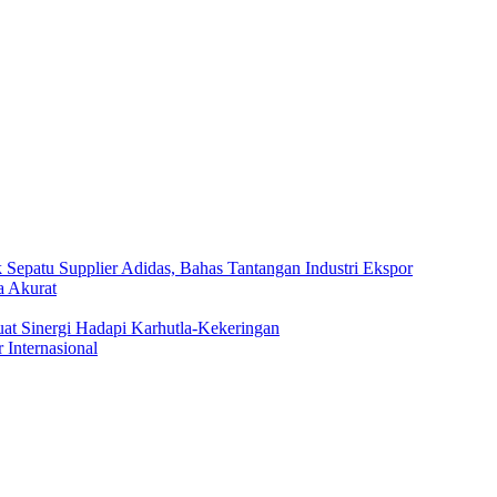
Sepatu Supplier Adidas, Bahas Tantangan Industri Ekspor
a Akurat
at Sinergi Hadapi Karhutla-Kekeringan
Internasional