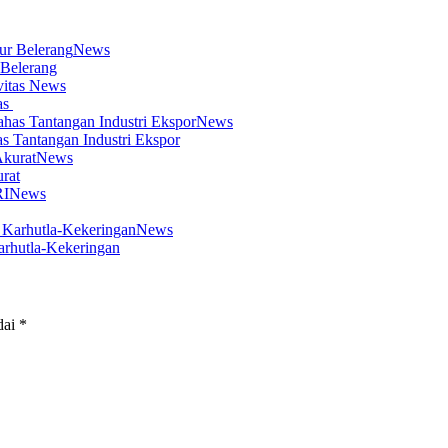
News
 Belerang
News
as
News
s Tantangan Industri Ekspor
News
rat
News
News
arhutla-Kekeringan
dai
*