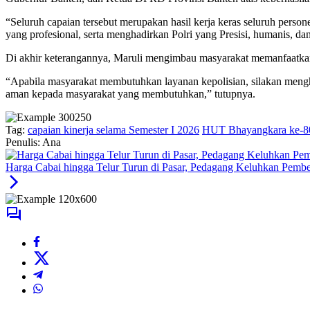
“Seluruh capaian tersebut merupakan hasil kerja keras seluruh pers
yang profesional, serta menghadirkan Polri yang Presisi, humanis, da
Di akhir keterangannya, Maruli mengimbau masyarakat memanfaatka
“Apabila masyarakat membutuhkan layanan kepolisian, silakan menghu
aman kepada masyarakat yang membutuhkan,” tutupnya.
Tag:
capaian kinerja selama Semester I 2026
HUT Bhayangkara ke-8
Penulis: Ana
Harga Cabai hingga Telur Turun di Pasar, Pedagang Keluhkan Pembe