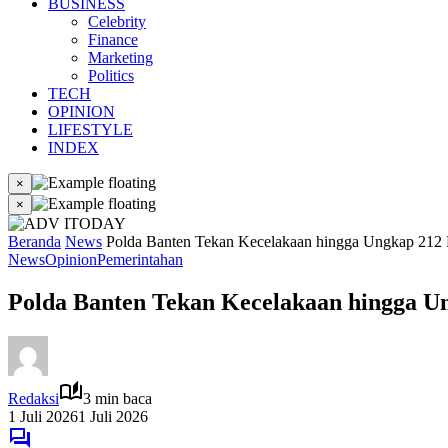
BUSINESS
Celebrity
Finance
Marketing
Politics
TECH
OPINION
LIFESTYLE
INDEX
×
×
Beranda
News
Polda Banten Tekan Kecelakaan hingga Ungkap 212 
News
Opinion
Pemerintahan
Polda Banten Tekan Kecelakaan hingga Un
Redaksi
3 min baca
1 Juli 2026
1 Juli 2026