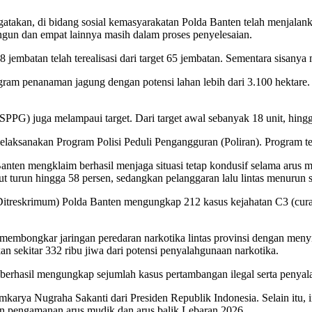
takan, di bidang sosial kemasyarakatan Polda Banten telah menjalan
ngun dan empat lainnya masih dalam proses penyelesaian.
8 jembatan telah terealisasi dari target 65 jembatan. Sementara sisanya
ram penanaman jagung dengan potensi lahan lebih dari 3.100 hektare. 
 juga melampaui target. Dari target awal sebanyak 18 unit, hingga s
aksanakan Program Polisi Peduli Pengangguran (Poliran). Program ter
nten mengklaim berhasil menjaga situasi tetap kondusif selama arus m
t turun hingga 58 persen, sedangkan pelanggaran lalu lintas menurun s
reskrimum) Polda Banten mengungkap 212 kasus kejahatan C3 (curat, cu
membongkar jaringan peredaran narkotika lintas provinsi dengan menyita
sekitar 332 ribu jiwa dari potensi penyalahgunaan narkotika.
uga berhasil mengungkap sejumlah kasus pertambangan ilegal serta pe
rya Nugraha Sakanti dari Presiden Republik Indonesia. Selain itu, in
n pengamanan arus mudik dan arus balik Lebaran 2026.