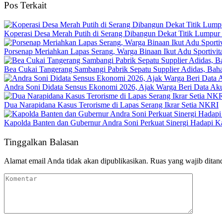
Pos Terkait
Koperasi Desa Merah Putih di Serang Dibangun Dekat Titik Lumpur
Porsenap Meriahkan Lapas Serang, Warga Binaan Ikut Adu Sportivit
Bea Cukai Tangerang Sambangi Pabrik Sepatu Supplier Adidas, Baha
Andra Soni Didata Sensus Ekonomi 2026, Ajak Warga Beri Data Aku
Dua Narapidana Kasus Terorisme di Lapas Serang Ikrar Setia NKRI
Kapolda Banten dan Gubernur Andra Soni Perkuat Sinergi Hadapi K
Tinggalkan Balasan
Alamat email Anda tidak akan dipublikasikan.
Ruas yang wajib ditan