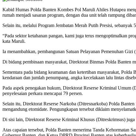
Kabid Humas Polda Banten Kombes Pol Maruli Ahiles Hutapea menga
rumah menjadi sasaran program, dengan dua unit telah rampung diba
Selain itu, melalui Program Jembatan Merah Putih Presisi, sebanyak 5
“Pada sektor ketahanan pangan, kami juga terus mengoptimalkan prog
kata Maruli.
Ia menambahkan, pembangunan Satuan Pelayanan Pemenuhan Gizi (SPPG)
Di bidang pembinaan masyarakat, Direktorat Binmas Polda Banten mel
Sementara pada bidang keamanan dan ketertiban masyarakat, Polda Ba
kendaraan dan jumlah penumpang, angka kecelakaan lalu lintas disebu
Pada aspek penegakan hukum, Direktorat Reserse Kriminal Umum (Dit
penyelesaian perkara mencapai 79 persen.
Selain itu, Direktorat Reserse Narkoba (Ditresnarkoba) Polda Banten 
mengandung etomidate. Pengungkapan tersebut diklaim menyelamatkan 
Di sisi lain, Direktorat Reserse Kriminal Khusus (Ditreskrimsus) j
Atas capaian tersebut, Polda Banten menerima Tanda Kehormatan Samka
Gubernur Banten, dan Ketua DPRD Provinsi Banten atas keberhasila