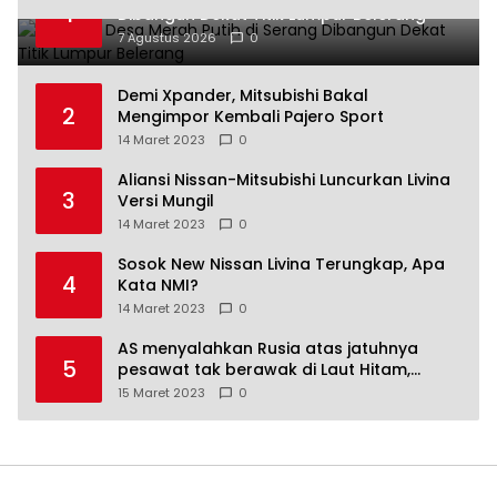
1
Dibangun Dekat Titik Lumpur Belerang
7 Agustus 2026
0
Demi Xpander, Mitsubishi Bakal
2
Mengimpor Kembali Pajero Sport
14 Maret 2023
0
Aliansi Nissan-Mitsubishi Luncurkan Livina
3
Versi Mungil
14 Maret 2023
0
Sosok New Nissan Livina Terungkap, Apa
4
Kata NMI?
14 Maret 2023
0
AS menyalahkan Rusia atas jatuhnya
5
pesawat tak berawak di Laut Hitam,
Moskow menyangkal
15 Maret 2023
0