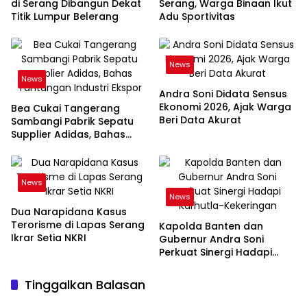
di Serang Dibangun Dekat
Serang, Warga Binaan Ikut
Titik Lumpur Belerang
Adu Sportivitas
News
News
Andra Soni Didata Sensus
Ekonomi 2026, Ajak Warga
Bea Cukai Tangerang
Beri Data Akurat
Sambangi Pabrik Sepatu
Supplier Adidas, Bahas
Tantangan Industri Ekspor
News
News
Dua Narapidana Kasus
Terorisme di Lapas Serang
Kapolda Banten dan
Ikrar Setia NKRI
Gubernur Andra Soni
Perkuat Sinergi Hadapi
Karhutla-Kekeringan
Tinggalkan Balasan