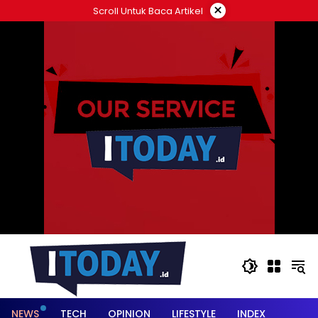
Langsung
×
Scroll Untuk Baca Artikel
ke
konten
NEWS
TECH
OPINION
LIFESTYLE
INDEX