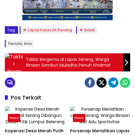
Tag:
Lapas Kelas IIA Serang
Sidak
Penulis: Ana
Takbir Bergema di Lapas Serang, Warga
Binaan Sambut Iduladha Penuh Khidmat
Pos Terkait
News
News
Koperasi Desa Merah Putih
Porsenap Meriahkan Lapas