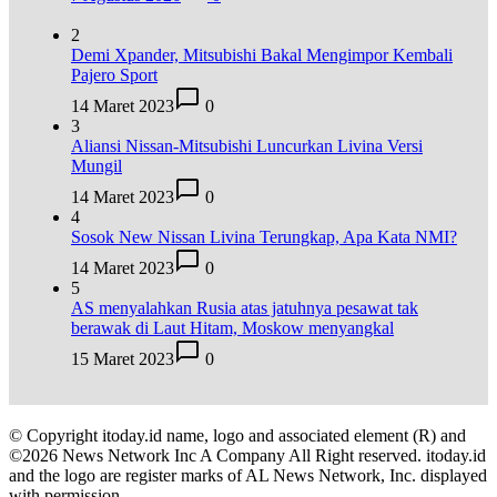
2
Demi Xpander, Mitsubishi Bakal Mengimpor Kembali
Pajero Sport
14 Maret 2023
0
3
Aliansi Nissan-Mitsubishi Luncurkan Livina Versi
Mungil
14 Maret 2023
0
4
Sosok New Nissan Livina Terungkap, Apa Kata NMI?
14 Maret 2023
0
5
AS menyalahkan Rusia atas jatuhnya pesawat tak
berawak di Laut Hitam, Moskow menyangkal
15 Maret 2023
0
© Copyright itoday.id name, logo and associated element (R) and
©2026 News Network Inc A Company All Right reserved. itoday.id
and the logo are register marks of AL News Network, Inc. displayed
with permission.