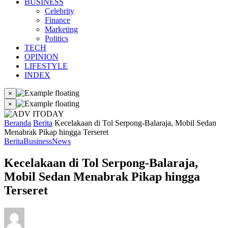
BUSINESS
Celebrity
Finance
Marketing
Politics
TECH
OPINION
LIFESTYLE
INDEX
×
×
Beranda
Berita
Kecelakaan di Tol Serpong-Balaraja, Mobil Sedan
Menabrak Pikap hingga Terseret
Berita
Business
News
Kecelakaan di Tol Serpong-Balaraja,
Mobil Sedan Menabrak Pikap hingga
Terseret