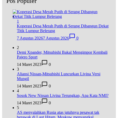
Pos Populer
1
Koperasi Desa Merah Putih di Serang Dibangun Dekat
Titik Lumpur Belerang
7 Agustus 2026
7 Agustus 2026
0
2
Demi Xpander, Mitsubishi Bakal Mengimpor Kembali
Pajero Sport
14 Maret 2023
0
3
Aliansi Nissan-Mitsubishi Luncurkan Livina Versi
Mungil
14 Maret 2023
0
4
Sosok New Nissan Livina Terungkap, Apa Kata NMI?
14 Maret 2023
0
5
AS menyalahkan Rusia atas jatuhnya pesawat tak
berawak di Laut Hitam, Moskow menyangkal