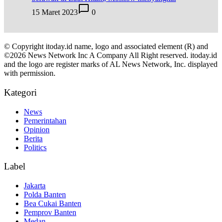
15 Maret 2023
0
© Copyright itoday.id name, logo and associated element (R) and
©2026 News Network Inc A Company All Right reserved. itoday.id
and the logo are register marks of AL News Network, Inc. displayed
with permission.
Kategori
News
Pemerintahan
Opinion
Berita
Politics
Label
Jakarta
Polda Banten
Bea Cukai Banten
Pemprov Banten
Medan