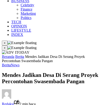
BUSINESS
Celebrity
Finance
Marketing
Politics
TECH
OPINION
LIFESTYLE
INDEX
×
×
Beranda
Berita
Mendes Jadikan Desa Di Serang Proyek
Percontohan Swasembada Pangan
Berita
News
Mendes Jadikan Desa Di Serang Proyek
Percontohan Swasembada Pangan
Redaksi
2 min baca