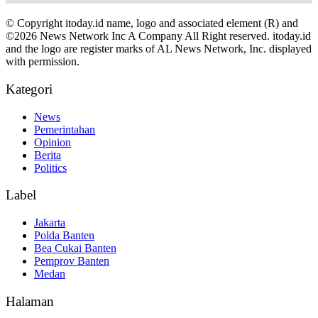
© Copyright itoday.id name, logo and associated element (R) and
©2026 News Network Inc A Company All Right reserved. itoday.id
and the logo are register marks of AL News Network, Inc. displayed
with permission.
Kategori
News
Pemerintahan
Opinion
Berita
Politics
Label
Jakarta
Polda Banten
Bea Cukai Banten
Pemprov Banten
Medan
Halaman