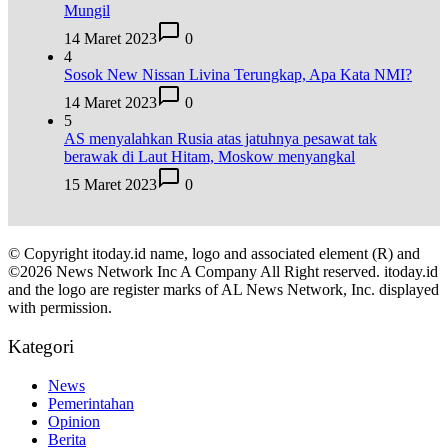
Mungil
14 Maret 2023
0
4
Sosok New Nissan Livina Terungkap, Apa Kata NMI?
14 Maret 2023
0
5
AS menyalahkan Rusia atas jatuhnya pesawat tak
berawak di Laut Hitam, Moskow menyangkal
15 Maret 2023
0
© Copyright itoday.id name, logo and associated element (R) and
©2026 News Network Inc A Company All Right reserved. itoday.id
and the logo are register marks of AL News Network, Inc. displayed
with permission.
Kategori
News
Pemerintahan
Opinion
Berita