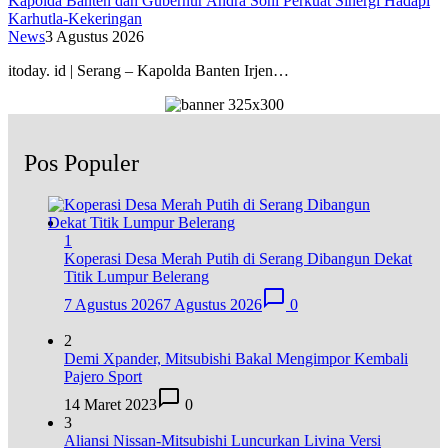
Kapolda Banten dan Gubernur Andra Soni Perkuat Sinergi Hadapi
Karhutla-Kekeringan
News
3 Agustus 2026
itoday. id | Serang – Kapolda Banten Irjen…
Pos Populer
1
Koperasi Desa Merah Putih di Serang Dibangun Dekat
Titik Lumpur Belerang
7 Agustus 2026
7 Agustus 2026
0
2
Demi Xpander, Mitsubishi Bakal Mengimpor Kembali
Pajero Sport
14 Maret 2023
0
3
Aliansi Nissan-Mitsubishi Luncurkan Livina Versi