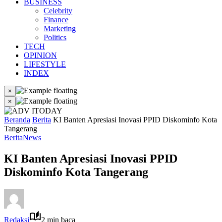
BUSINESS
Celebrity
Finance
Marketing
Politics
TECH
OPINION
LIFESTYLE
INDEX
×
×
Beranda
Berita
KI Banten Apresiasi Inovasi PPID Diskominfo Kota
Tangerang
Berita
News
KI Banten Apresiasi Inovasi PPID
Diskominfo Kota Tangerang
Redaksi
2 min baca