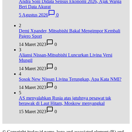
Andra Soni Didata Sensus Ekonomi 2026, Ajak Warga
Beri Data Akurat
5 Agustus 2026
0
2
Demi Xpander, Mitsubishi Bakal Mengimpor Kembali
Pajero Sport
14 Maret 2023
0
3
Aliansi Nissan-Mitsubishi Luncurkan Livina Versi
Mungil
14 Maret 2023
0
4
Sosok New Nissan Livina Terungkap, Apa Kata NMI?
14 Maret 2023
0
5
AS menyalahkan Rusia atas jatuhnya pesawat tak
berawak di Laut Hitam, Moskow menyangkal
15 Maret 2023
0
© Copyright itoday.id name, logo and associated element (R) and