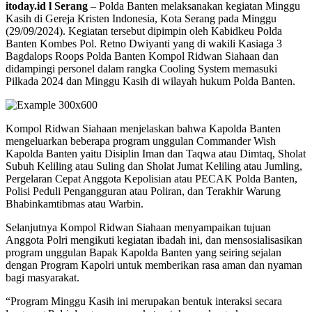
itoday.id l Serang
– Polda Banten melaksanakan kegiatan Minggu
Kasih di Gereja Kristen Indonesia, Kota Serang pada Minggu
(29/09/2024). Kegiatan tersebut dipimpin oleh Kabidkeu Polda
Banten Kombes Pol. Retno Dwiyanti yang di wakili Kasiaga 3
Bagdalops Roops Polda Banten Kompol Ridwan Siahaan dan
didampingi personel dalam rangka Cooling System memasuki
Pilkada 2024 dan Minggu Kasih di wilayah hukum Polda Banten.
Kompol Ridwan Siahaan menjelaskan bahwa Kapolda Banten
mengeluarkan beberapa program unggulan Commander Wish
Kapolda Banten yaitu Disiplin Iman dan Taqwa atau Dimtaq, Sholat
Subuh Keliling atau Suling dan Sholat Jumat Keliling atau Jumling,
Pergelaran Cepat Anggota Kepolisian atau PECAK Polda Banten,
Polisi Peduli Pengangguran atau Poliran, dan Terakhir Warung
Bhabinkamtibmas atau Warbin.
Selanjutnya Kompol Ridwan Siahaan menyampaikan tujuan
Anggota Polri mengikuti kegiatan ibadah ini, dan mensosialisasikan
program unggulan Bapak Kapolda Banten yang seiring sejalan
dengan Program Kapolri untuk memberikan rasa aman dan nyaman
bagi masyarakat.
“Program Minggu Kasih ini merupakan bentuk interaksi secara