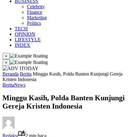
BUSINESS
Celebrity
Finance
Marketing
Politics
TECH
OPINION
LIFESTYLE
INDEX
×
×
Beranda
Berita
Minggu Kasih, Polda Banten Kunjungi Gereja
Kristen Indonesia
Berita
News
Minggu Kasih, Polda Banten Kunjungi
Gereja Kristen Indonesia
Redaksi
2 min baca