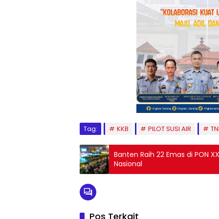
Tag:
KKB
PILOT SUSI AIR
TNI
Banten Raih 22 Emas di PON X
Nasional
Pos Terkait