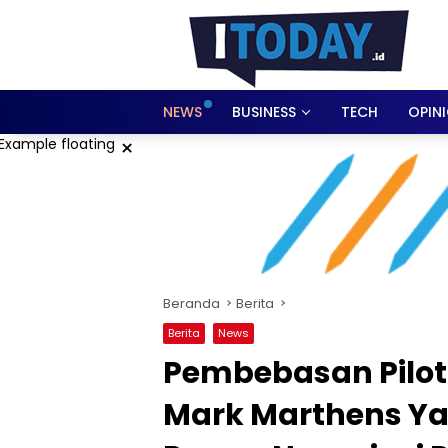
Langsung
ke
konten
NEWS
BUSINESS
TECH
OPIN
×
Beranda
Berita
Berita
News
Pembebasan Pilot S
Mark Marthens Ya