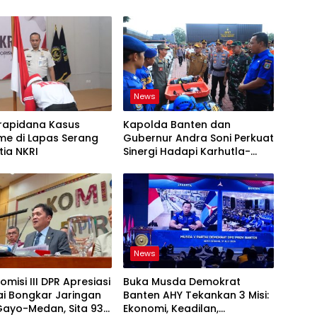
News
rapidana Kasus
Kapolda Banten dan
me di Lapas Serang
Gubernur Andra Soni Perkuat
tia NKRI
Sinergi Hadapi Karhutla-
Kekeringan
News
omisi III DPR Apresiasi
Buka Musda Demokrat
ai Bongkar Jaringan
Banten AHY Tekankan 3 Misi:
Gayo-Medan, Sita 93
Ekonomi, Keadilan,