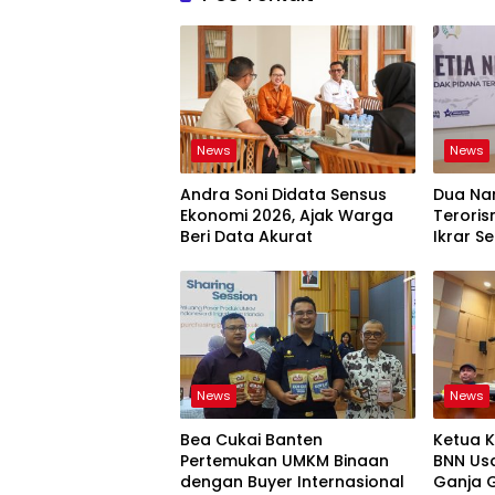
News
News
Andra Soni Didata Sensus
Dua Na
Ekonomi 2026, Ajak Warga
Teroris
Beri Data Akurat
Ikrar Se
News
News
Bea Cukai Banten
Ketua K
Pertemukan UMKM Binaan
BNN Us
dengan Buyer Internasional
Ganja 