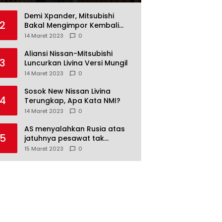
Demi Xpander, Mitsubishi
2
Bakal Mengimpor Kembali
Pajero Sport
14 Maret 2023
0
Aliansi Nissan-Mitsubishi
3
Luncurkan Livina Versi Mungil
14 Maret 2023
0
Sosok New Nissan Livina
4
Terungkap, Apa Kata NMI?
14 Maret 2023
0
AS menyalahkan Rusia atas
5
jatuhnya pesawat tak
berawak di Laut Hitam,
15 Maret 2023
0
Moskow menyangkal