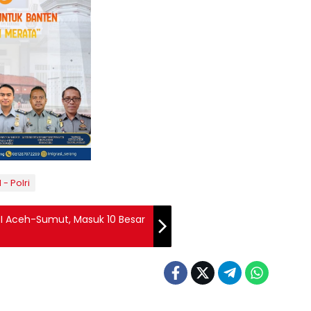
 - Polri
XI Aceh-Sumut, Masuk 10 Besar