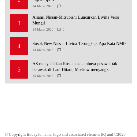
14 Maret 2023
0
Aliansi Nissan-Mitsubishi Luncurkan Livina Versi
3
Mungil
14 Maret 2023
0
Sosok New Nissan Livina Terungkap, Apa Kata NMI?
4
14 Maret 2023
0
AS menyalahkan Rusia atas jatuhnya pesawat tak
5
berawak di Laut Hitam, Moskow menyangkal
15 Maret 2023
0
© Copyright itoday.id name, logo and associated element (R) and ©2026