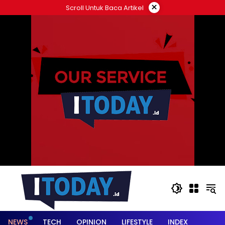
Langsung
×
Scroll Untuk Baca Artikel
ke
konten
NEWS
TECH
OPINION
LIFESTYLE
INDEX