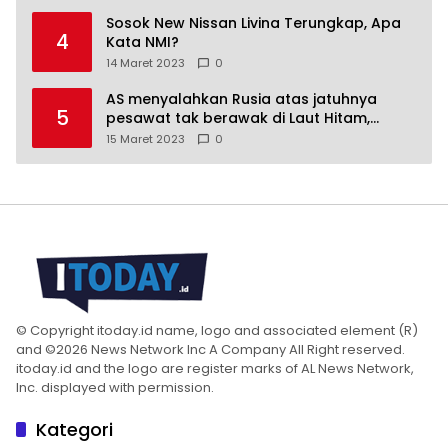
Sosok New Nissan Livina Terungkap, Apa
4
Kata NMI?
14 Maret 2023
0
AS menyalahkan Rusia atas jatuhnya
5
pesawat tak berawak di Laut Hitam,
Moskow menyangkal
15 Maret 2023
0
© Copyright itoday.id name, logo and associated element (R)
and ©2026 News Network Inc A Company All Right reserved.
itoday.id and the logo are register marks of AL News Network,
Inc. displayed with permission.
Kategori