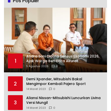
Pos Populer
Andra Soni Didata Sensus Ekonomi 2026,
1
Ajak Warga Beri Data Akurat
5 Agustus 2026
0
Demi Xpander, Mitsubishi Bakal
2
Mengimpor Kembali Pajero Sport
14 Maret 2023
0
Aliansi Nissan-Mitsubishi Luncurkan Livina
3
Versi Mungil
14 Maret 2023
0