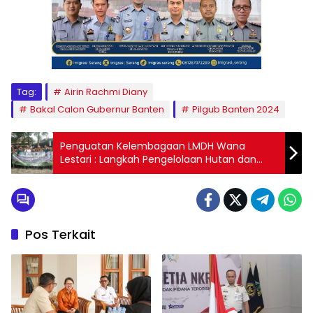
Tag:
Airin Rachmi Diany
Bakal Calon Gubernur Banten
Pilgub Banten 2024
Penguatan Kelembagaan LMDH Wana
Lestari : Langkah Pengelolaan Hutan dan
Kesejahteraan Ekonomi
Pos Terkait