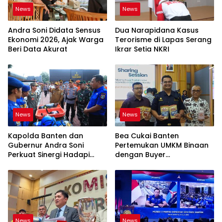
News
News
Andra Soni Didata Sensus
Dua Narapidana Kasus
Ekonomi 2026, Ajak Warga
Terorisme di Lapas Serang
Beri Data Akurat
Ikrar Setia NKRI
News
News
Kapolda Banten dan
Bea Cukai Banten
Gubernur Andra Soni
Pertemukan UMKM Binaan
Perkuat Sinergi Hadapi
dengan Buyer
Karhutla-Kekeringan
Internasional
News
News