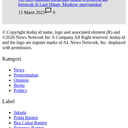
berawak di Laut Hitam, Moskow menyangkal
15 Maret 2023
0
© Copyright itoday.id name, logo and associated element (R) and
©2026 News Network Inc A Company All Right reserved. itoday.id
and the logo are register marks of AL News Network, Inc. displayed
with permission.
Kategori
News
Pemerintahan
Opinion
Berita
Politics
Label
Jakarta
Polda Banten
Bea Cukai Banten
Pemprov Banten