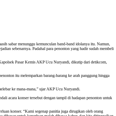
 masih sabar menunggu kemunculan band-band idolanya itu. Namun,
kejadian sebenarnya. Padahal para penonton yang hadir sudah membeli
ata Kapolsek Pasar Kemis AKP Ucu Nuryandi, dikutip dari detikcom,
penonton itu melemparkan barang-barang ke arah panggung hingga
 melebar ke mana-mana,” ujar AKP Ucu Nuryandi.
endali acara konser tersebut dengan tampil di hadapan penonton untuk
luan konser. “Kami segenap panitia juga dirugikan oleh orang
ya dibayar untuk keperluan malah dibawa kabur, dan kita ditinggalkan