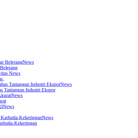
News
 Belerang
News
as
News
s Tantangan Industri Ekspor
News
rat
News
News
arhutla-Kekeringan