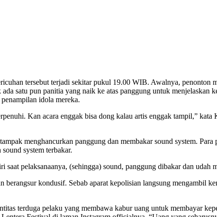
cuhan tersebut terjadi sekitar pukul 19.00 WIB. Awalnya, penonton
ak ada satu pun panitia yang naik ke atas panggung untuk menjelaskan 
 penampilan idola mereka.
k terpenuhi. Kan acara enggak bisa dong kalau artis enggak tampil,” k
ton tampak menghancurkan panggung dan membakar sound system. Para 
sound system terbakar.
ri saat pelaksanaanya, (sehingga) sound, panggung dibakar dan udah
an dan berangsur kondusif. Sebab aparat kepolisian langsung mengambil k
entitas terduga pelaku yang membawa kabur uang untuk membayar keper
 Lentera Festival di laman Instagram officialnya. “Uang yang seharusn