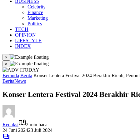
BUSINESS
Celebrity
Finance
Marketing
Politics
TECH
OPINION
LIFESTYLE
INDEX
×
×
Beranda
Berita
Konser Lentera Festival 2024 Berakhir Ricuh, Peno
Berita
News
Konser Lentera Festival 2024 Berakhir R
Redaksi
2 min baca
24 Juni 2024
23 Juli 2024