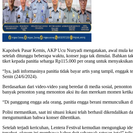
Kapolsek Pasar Kemis, AKP Ucu Nuryadi mengatakan, awal mula keri
setelah ditunggu beberapa waktu, konser juga tak dimulai. Bahkan t
tiket kepada panitia seharga Rp115.000 per orang untuk menyaksikan
“Iya, jadi informasinya panitia tidak bayar artis yang tampil, engga
Senin (24/6/2024).
Berdasarkan dari video-video yang beredar di media sosial, penon
banyak penonton yang menonton aksi itu dan merekam momen ketika 
“Di panggung engga ada orang, panitia engga berani memunculkan di
Polisi memastikan, saat ini situasi lokasi telah berhasil dikendalik
mengumumkan bahwa konser dihentikan.
Setelah terjadi kericuhan, Lentera Festival kemudian mengungkap id
tersebut, oknum ini membawa kabur duit sebanyak ratusan juta!” tulis