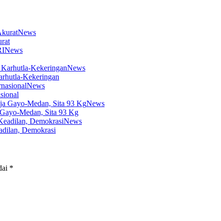
News
rat
News
News
arhutla-Kekeringan
News
sional
News
 Gayo-Medan, Sita 93 Kg
News
dilan, Demokrasi
dai
*