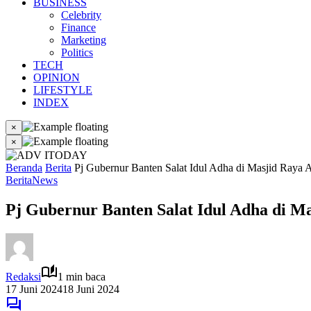
BUSINESS
Celebrity
Finance
Marketing
Politics
TECH
OPINION
LIFESTYLE
INDEX
×
×
Beranda
Berita
Pj Gubernur Banten Salat Idul Adha di Masjid Raya A
Berita
News
Pj Gubernur Banten Salat Idul Adha di Ma
Redaksi
1 min baca
17 Juni 2024
18 Juni 2024