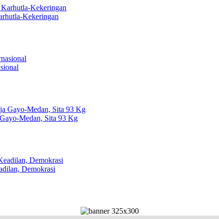
arhutla-Kekeringan
sional
 Gayo-Medan, Sita 93 Kg
dilan, Demokrasi