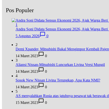
Pos Populer
1
Andra Soni Didata Sensus Ekonomi 2026, Ajak Warga Beri 
5 Agustus 2026
0
2
Demi Xpander, Mitsubishi Bakal Mengimpor Kembali Pajer
14 Maret 2023
0
3
Aliansi Nissan-Mitsubishi Luncurkan Livina Versi Mungil
14 Maret 2023
0
4
Sosok New Nissan Livina Terungkap, Apa Kata NMI?
14 Maret 2023
0
5
AS menyalahkan Rusia atas jatuhnya pesawat tak berawak
15 Maret 2023
0