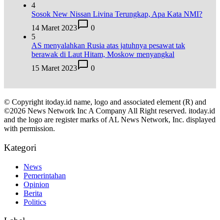
4
Sosok New Nissan Livina Terungkap, Apa Kata NMI?
14 Maret 2023
0
5
AS menyalahkan Rusia atas jatuhnya pesawat tak
berawak di Laut Hitam, Moskow menyangkal
15 Maret 2023
0
© Copyright itoday.id name, logo and associated element (R) and
©2026 News Network Inc A Company All Right reserved. itoday.id
and the logo are register marks of AL News Network, Inc. displayed
with permission.
Kategori
News
Pemerintahan
Opinion
Berita
Politics