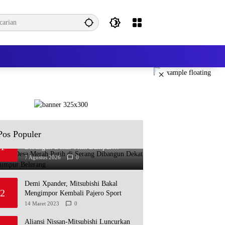
×
Pos Populer
Koperasi Desa Merah Putih di Serang
1
Dibangun Dekat Titik Lumpur
Belerang
7 Agustus 2026
0
Demi Xpander, Mitsubishi Bakal
2
Mengimpor Kembali Pajero Sport
14 Maret 2023
0
Aliansi Nissan-Mitsubishi Luncurkan