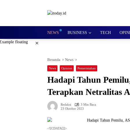
Langsung
ke
konten
NEWS
BUSINESS
TECH
OPIN
×
Beranda
News
News
Opinion
Pemerintahan
Hadapi Tahun Pemilu
Terapkan Netralitas 
Redaksi
3 Min Baca
23 Oktober 2023
<![CDATA[]]>