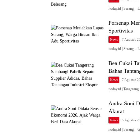
itoday.id | Serang 
Porsenap Mer
Sportivitas
News
7 Agustus 2
itoday.id | Serang 
Bea Cukai Ta
Bahas Tantan
News
7 Agustus 2
itoday.id | Tangera
Andra Soni D
Akurat
News
5 Agustus 2
itoday.id | Serang 