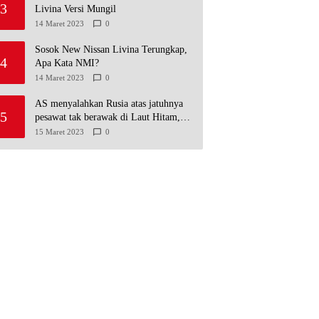
3
Livina Versi Mungil
14 Maret 2023
0
Sosok New Nissan Livina Terungkap,
4
Apa Kata NMI?
14 Maret 2023
0
AS menyalahkan Rusia atas jatuhnya
5
pesawat tak berawak di Laut Hitam,
Moskow menyangkal
15 Maret 2023
0