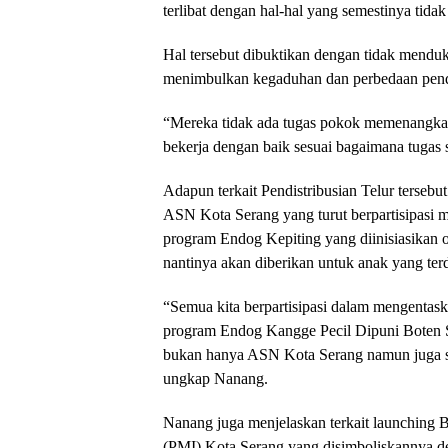
terlibat dengan hal-hal yang semestinya tida
Hal tersebut dibuktikan dengan tidak menduk
menimbulkan kegaduhan dan perbedaan pend
“Mereka tidak ada tugas pokok memenangkan
bekerja dengan baik sesuai bagaimana tugas
Adapun terkait Pendistribusian Telur tersebut
ASN Kota Serang yang turut berpartisipasi
program Endog Kepiting yang diinisiasika
nantinya akan diberikan untuk anak yang terd
“Semua kita berpartisipasi dalam mengentask
program Endog Kangge Pecil Dipuni Boten St
bukan hanya ASN Kota Serang namun juga se
ungkap Nanang.
Nanang juga menjelaskan terkait launching
(PMI) Kota Serang yang disimboliskannya de