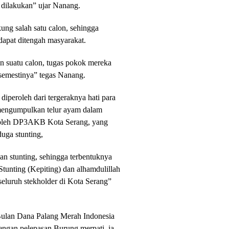
k dilakukan” ujar Nanang.
ung salah satu calon, sehingga
apat ditengah masyarakat.
 suatu calon, tugas pokok mereka
 semestinya” tegas Nanang.
 diperoleh dari tergeraknya hati para
 mengumpulkan telur ayam dalam
n oleh DP3AKB Kota Serang, yang
uga stunting,
an stunting, sehingga terbentuknya
unting (Kepiting) dan alhamdulillah
luruh stekholder di Kota Serang”
 Bulan Dana Palang Merah Indonesia
ngan pelepasan Burung merpati, ia