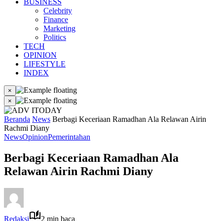
BUSINESS
Celebrity
Finance
Marketing
Politics
TECH
OPINION
LIFESTYLE
INDEX
×
×
Beranda
News
Berbagi Keceriaan Ramadhan Ala Relawan Airin
Rachmi Diany
News
Opinion
Pemerintahan
Berbagi Keceriaan Ramadhan Ala
Relawan Airin Rachmi Diany
Redaksi
2 min baca