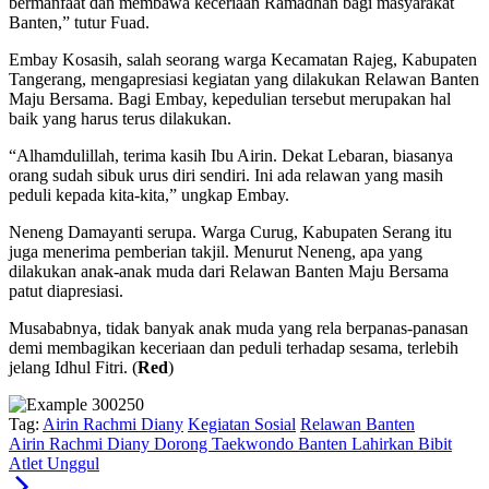
bermanfaat dan membawa keceriaan Ramadhan bagi masyarakat
Banten,” tutur Fuad.
Embay Kosasih, salah seorang warga Kecamatan Rajeg, Kabupaten
Tangerang, mengapresiasi kegiatan yang dilakukan Relawan Banten
Maju Bersama. Bagi Embay, kepedulian tersebut merupakan hal
baik yang harus terus dilakukan.
“Alhamdulillah, terima kasih Ibu Airin. Dekat Lebaran, biasanya
orang sudah sibuk urus diri sendiri. Ini ada relawan yang masih
peduli kepada kita-kita,” ungkap Embay.
Neneng Damayanti serupa. Warga Curug, Kabupaten Serang itu
juga menerima pemberian takjil. Menurut Neneng, apa yang
dilakukan anak-anak muda dari Relawan Banten Maju Bersama
patut diapresiasi.
Musababnya, tidak banyak anak muda yang rela berpanas-panasan
demi membagikan keceriaan dan peduli terhadap sesama, terlebih
jelang Idhul Fitri. (
Red
)
Tag:
Airin Rachmi Diany
Kegiatan Sosial
Relawan Banten
Airin Rachmi Diany Dorong Taekwondo Banten Lahirkan Bibit
Atlet Unggul