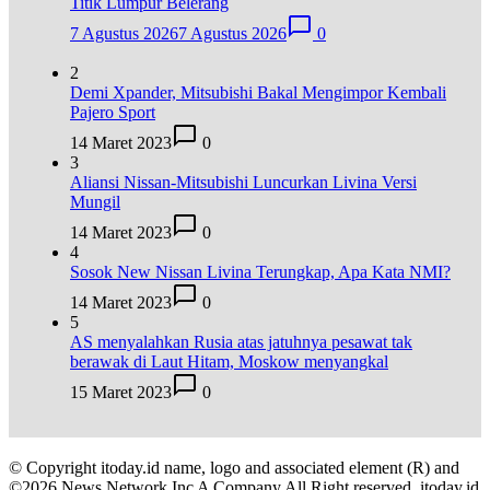
Titik Lumpur Belerang
7 Agustus 2026
7 Agustus 2026
0
2
Demi Xpander, Mitsubishi Bakal Mengimpor Kembali
Pajero Sport
14 Maret 2023
0
3
Aliansi Nissan-Mitsubishi Luncurkan Livina Versi
Mungil
14 Maret 2023
0
4
Sosok New Nissan Livina Terungkap, Apa Kata NMI?
14 Maret 2023
0
5
AS menyalahkan Rusia atas jatuhnya pesawat tak
berawak di Laut Hitam, Moskow menyangkal
15 Maret 2023
0
© Copyright itoday.id name, logo and associated element (R) and
©2026 News Network Inc A Company All Right reserved. itoday.id