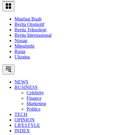
Manfaat Buah
Berita Otomotif
Berita Teknologi
Berita Internasional
Nissan
Mitsubishi
Rusia
Ukraina
NEWS
BUSINESS
Celebrity
Finance
Marketing
Politics
TECH
OPINION
LIFESTYLE
INDEX