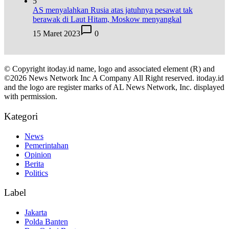
5
AS menyalahkan Rusia atas jatuhnya pesawat tak
berawak di Laut Hitam, Moskow menyangkal
15 Maret 2023
0
© Copyright itoday.id name, logo and associated element (R) and
©2026 News Network Inc A Company All Right reserved. itoday.id
and the logo are register marks of AL News Network, Inc. displayed
with permission.
Kategori
News
Pemerintahan
Opinion
Berita
Politics
Label
Jakarta
Polda Banten