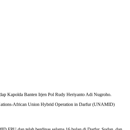
adap Kapolda Banten Irjen Pol Rudy Heriyanto Adi Nugroho.
d Nations-African Union Hybrid Operation in Darfur (UNAMID)
ID FPU dan telah berdinas selama 16 bulan di Darfur, Sudan, dan