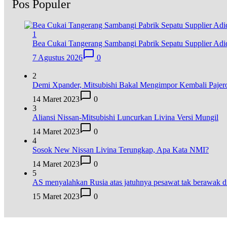
Pos Populer
1
Bea Cukai Tangerang Sambangi Pabrik Sepatu Supplier Adid
7 Agustus 2026
0
2
Demi Xpander, Mitsubishi Bakal Mengimpor Kembali Pajer
14 Maret 2023
0
3
Aliansi Nissan-Mitsubishi Luncurkan Livina Versi Mungil
14 Maret 2023
0
4
Sosok New Nissan Livina Terungkap, Apa Kata NMI?
14 Maret 2023
0
5
AS menyalahkan Rusia atas jatuhnya pesawat tak berawak
15 Maret 2023
0