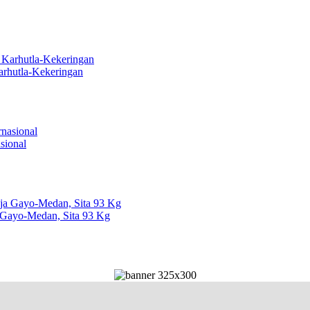
arhutla-Kekeringan
sional
 Gayo-Medan, Sita 93 Kg