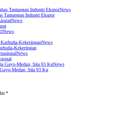
News
s Tantangan Industri Ekspor
News
rat
News
News
arhutla-Kekeringan
News
sional
News
 Gayo-Medan, Sita 93 Kg
dai
*