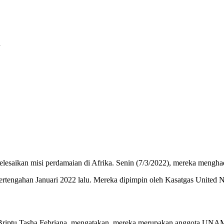
a
elesaikan misi perdamaian di Afrika. Senin (7/3/2022), mereka mengh
pertengahan Januari 2022 lalu. Mereka dipimpin oleh Kasatgas Unite
l, Briptu Tasha Febriana, mengatakan, mereka merupakan anggota UNAM