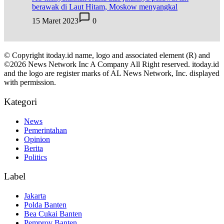
berawak di Laut Hitam, Moskow menyangkal
15 Maret 2023
0
© Copyright itoday.id name, logo and associated element (R) and
©2026 News Network Inc A Company All Right reserved. itoday.id
and the logo are register marks of AL News Network, Inc. displayed
with permission.
Kategori
News
Pemerintahan
Opinion
Berita
Politics
Label
Jakarta
Polda Banten
Bea Cukai Banten
Pemprov Banten