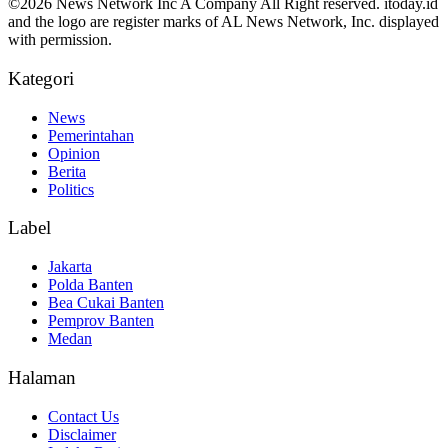
©2026 News Network Inc A Company All Right reserved. itoday.id
and the logo are register marks of AL News Network, Inc. displayed
with permission.
Kategori
News
Pemerintahan
Opinion
Berita
Politics
Label
Jakarta
Polda Banten
Bea Cukai Banten
Pemprov Banten
Medan
Halaman
Contact Us
Disclaimer