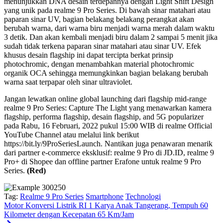
menunjukkan DNA desain terdepannya dengan Light Shift Design
yang unik pada realme 9 Pro Series. Di bawah sinar matahari atau
paparan sinar UV, bagian belakang belakang perangkat akan
berubah warna, dari warna biru menjadi warna merah dalam waktu
3 detik. Dan akan kembali menjadi biru dalam 2 sampai 5 menit jika
sudah tidak terkena paparan sinar matahari atau sinar UV. Efek
khusus desain flagship ini dapat tercipta berkat prinsip
photochromic, dengan menambahkan material photochromic
organik OCA sehingga memungkinkan bagian belakang berubah
warna saat terpapar oleh sinar ultraviolet.
Jangan lewatkan online global launching dari flagship mid-range
realme 9 Pro Series: Capture The Light yang menawarkan kamera
flagship, performa flagship, desain flagship, and 5G popularizer
pada Rabu, 16 Februari, 2022 pukul 15:00 WIB di realme Official
YouTube Channel atau melalui link berikut
https://bit.ly/9ProSeriesLaunch. Nantikan juga penawaran menarik
dari partner e-commerce eksklusif: realme 9 Pro di JD.ID, realme 9
Pro+ di Shopee dan offline partner Erafone untuk realme 9 Pro
Series.
(Red)
Tag:
Realme 9 Pro Series
Smartphone
Technologi
Motor Konversi Listrik RI 1 Karya Anak Tangerang, Tempuh 60
Kilometer dengan Kecepatan 65 Km/Jam