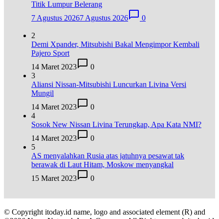
Titik Lumpur Belerang
7 Agustus 2026
7 Agustus 2026
0
2
Demi Xpander, Mitsubishi Bakal Mengimpor Kembali
Pajero Sport
14 Maret 2023
0
3
Aliansi Nissan-Mitsubishi Luncurkan Livina Versi
Mungil
14 Maret 2023
0
4
Sosok New Nissan Livina Terungkap, Apa Kata NMI?
14 Maret 2023
0
5
AS menyalahkan Rusia atas jatuhnya pesawat tak
berawak di Laut Hitam, Moskow menyangkal
15 Maret 2023
0
© Copyright itoday.id name, logo and associated element (R) and