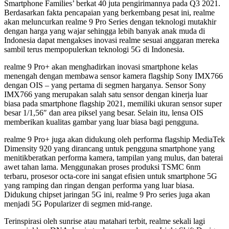
Smartphone Families’ berkat 40 juta pengirimannya pada Q3 2021.
Berdasarkan fakta pencapaian yang berkembang pesat ini, realme
akan meluncurkan realme 9 Pro Series dengan teknologi mutakhir
dengan harga yang wajar sehingga lebih banyak anak muda di
Indonesia dapat mengakses inovasi realme sesuai anggaran mereka
sambil terus mempopulerkan teknologi 5G di Indonesia.
realme 9 Pro+ akan menghadirkan inovasi smartphone kelas
menengah dengan membawa sensor kamera flagship Sony IMX766
dengan OIS – yang pertama di segmen harganya. Sensor Sony
IMX766 yang merupakan salah satu sensor dengan kinerja luar
biasa pada smartphone flagship 2021, memiliki ukuran sensor super
besar 1/1,56″ dan area piksel yang besar. Selain itu, lensa OIS
memberikan kualitas gambar yang luar biasa bagi pengguna.
realme 9 Pro+ juga akan didukung oleh performa flagship MediaTek
Dimensity 920 yang dirancang untuk pengguna smartphone yang
menitikberatkan performa kamera, tampilan yang mulus, dan baterai
awet tahan lama. Menggunakan proses produksi TSMC 6nm
terbaru, prosesor octa-core ini sangat efisien untuk smartphone 5G
yang ramping dan ringan dengan performa yang luar biasa.
Didukung chipset jaringan 5G ini, realme 9 Pro series juga akan
menjadi 5G Popularizer di segmen mid-range.
Terinspirasi oleh sunrise atau matahari terbit, realme sekali lagi