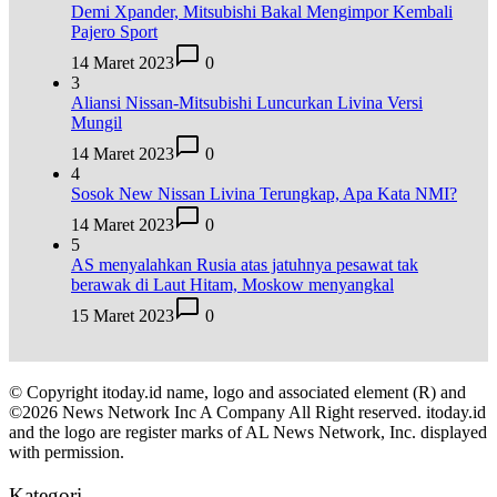
Demi Xpander, Mitsubishi Bakal Mengimpor Kembali
Pajero Sport
14 Maret 2023
0
3
Aliansi Nissan-Mitsubishi Luncurkan Livina Versi
Mungil
14 Maret 2023
0
4
Sosok New Nissan Livina Terungkap, Apa Kata NMI?
14 Maret 2023
0
5
AS menyalahkan Rusia atas jatuhnya pesawat tak
berawak di Laut Hitam, Moskow menyangkal
15 Maret 2023
0
© Copyright itoday.id name, logo and associated element (R) and
©2026 News Network Inc A Company All Right reserved. itoday.id
and the logo are register marks of AL News Network, Inc. displayed
with permission.
Kategori