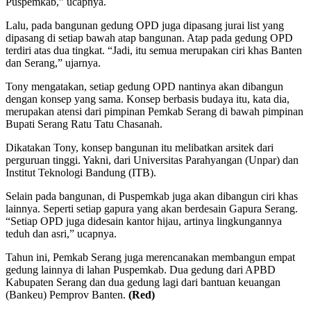
Puspemkab,” ucapnya.
Lalu, pada bangunan gedung OPD juga dipasang jurai list yang
dipasang di setiap bawah atap bangunan. Atap pada gedung OPD
terdiri atas dua tingkat. “Jadi, itu semua merupakan ciri khas Banten
dan Serang,” ujarnya.
Tony mengatakan, setiap gedung OPD nantinya akan dibangun
dengan konsep yang sama. Konsep berbasis budaya itu, kata dia,
merupakan atensi dari pimpinan Pemkab Serang di bawah pimpinan
Bupati Serang Ratu Tatu Chasanah.
Dikatakan Tony, konsep bangunan itu melibatkan arsitek dari
perguruan tinggi. Yakni, dari Universitas Parahyangan (Unpar) dan
Institut Teknologi Bandung (ITB).
Selain pada bangunan, di Puspemkab juga akan dibangun ciri khas
lainnya. Seperti setiap gapura yang akan berdesain Gapura Serang.
“Setiap OPD juga didesain kantor hijau, artinya lingkungannya
teduh dan asri,” ucapnya.
Tahun ini, Pemkab Serang juga merencanakan membangun empat
gedung lainnya di lahan Puspemkab. Dua gedung dari APBD
Kabupaten Serang dan dua gedung lagi dari bantuan keuangan
(Bankeu) Pemprov Banten.
(Red)