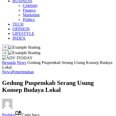
BUSINESS
Celebrity
Finance
Marketing
Politics
TECH
OPINION
LIFESTYLE
INDEX
×
×
Beranda
News
Gedung Puspemkab Serang Usung Konsep Budaya
Lokal
News
Pemerintahan
Gedung Puspemkab Serang Usung
Konsep Budaya Lokal
Redaksi
2 min baca