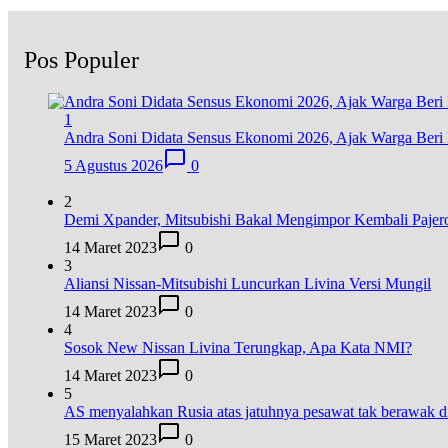
Pos Populer
1
Andra Soni Didata Sensus Ekonomi 2026, Ajak Warga Beri 
5 Agustus 2026
0
2
Demi Xpander, Mitsubishi Bakal Mengimpor Kembali Pajer
14 Maret 2023
0
3
Aliansi Nissan-Mitsubishi Luncurkan Livina Versi Mungil
14 Maret 2023
0
4
Sosok New Nissan Livina Terungkap, Apa Kata NMI?
14 Maret 2023
0
5
AS menyalahkan Rusia atas jatuhnya pesawat tak berawak
15 Maret 2023
0