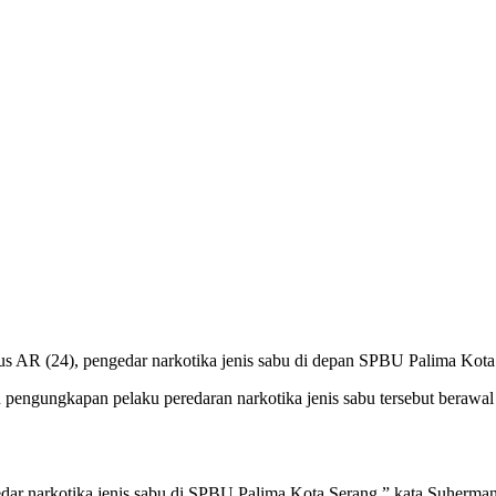
us AR (24), pengedar narkotika jenis sabu di depan SPBU Palima Kota
ngungkapan pelaku peredaran narkotika jenis sabu tersebut berawal 
edar narkotika jenis sabu di SPBU Palima Kota Serang,” kata Suherman