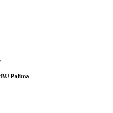
a
SPBU Palima