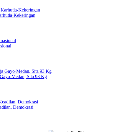
arhutla-Kekeringan
sional
 Gayo-Medan, Sita 93 Kg
dilan, Demokrasi