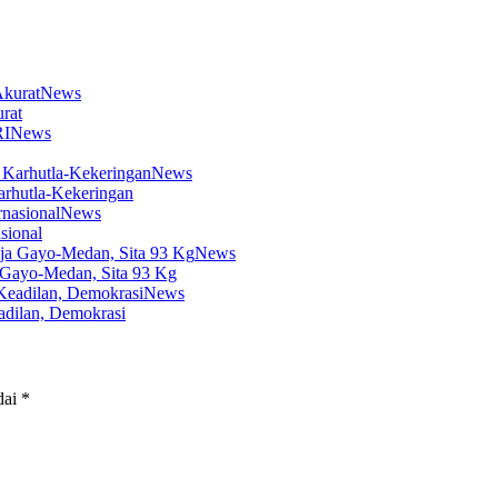
News
rat
News
News
arhutla-Kekeringan
News
sional
News
 Gayo-Medan, Sita 93 Kg
News
dilan, Demokrasi
dai
*