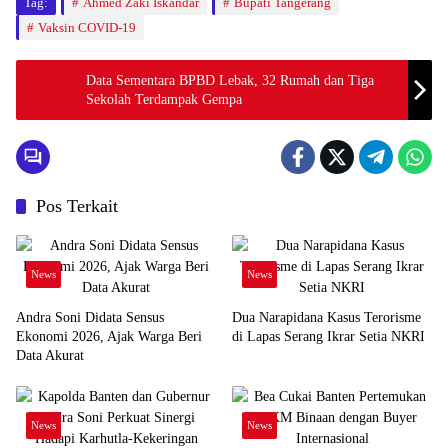
Tag:
Ahmed Zaki Iskandar
Bupati Tangerang
Vaksin COVID-19
Data Sementara BPBD Lebak, 32 Rumah dan Tiga
Sekolah Terdampak Gempa
Pos Terkait
News
News
Andra Soni Didata Sensus
Dua Narapidana Kasus Terorisme
Ekonomi 2026, Ajak Warga Beri
di Lapas Serang Ikrar Setia NKRI
Data Akurat
News
News